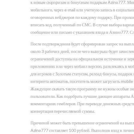
к новым сюрпризам и бонусным подаркам Azino777. Мини
мобильного, через e-mail или учетную запись в социальны
оговоренных вейджеров по каждому подарку. При прохож
вписать код, полученный по СМС. В случае выбора вариа
сообщение или письмо с указанием входа в Азино777. Сл
После подтверждения будет сформирован запрос на выпла
около 3 рабочих дней, после чего выигрыш будет зачисле
ограничений доступны на официальном источнике и зерка
приложениях или через мобаил версию, развлекаясь в мо
для игроков с Золотым статусом, релоад-бонусы, подарок
интернета автоматов, посетитель может загрузить mobil
Жаждущие скачать такую программу не нужны особые зна
пользователи. Как подобрать лучшие дающие аппараты Аз
комментариях гемблеров. При переводе денежных средств
конвертация перечисляемой суммы.
Причиной может быть превышение ограничений на выпла
Azino777 составляет 100 рублей. Выполнив вход в лично