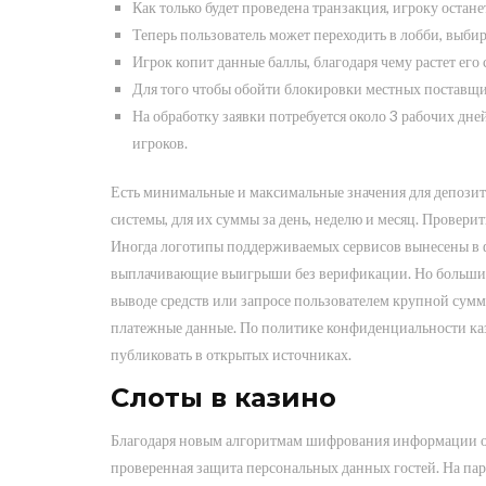
Как только будет проведена транзакция, игроку остане
Теперь пользователь может переходить в лобби, выбир
Игрок копит данные баллы, благодаря чему растет его 
Для того чтобы обойти блокировки местных поставщи
На обработку заявки потребуется около 3 рабочих дне
игроков.
Есть минимальные и максимальные значения для депозит
системы, для их суммы за день, неделю и месяц. Провери
Иногда логотипы поддерживаемых сервисов вынесены в фу
выплачивающие выигрыши без верификации. Но большинс
выводе средств или запросе пользователем крупной сум
платежные данные. По политике конфиденциальности каз
публиковать в открытых источниках.
Слоты в казино
Благодаря новым алгоритмам шифрования информации обе
проверенная защита персональных данных гостей. На па