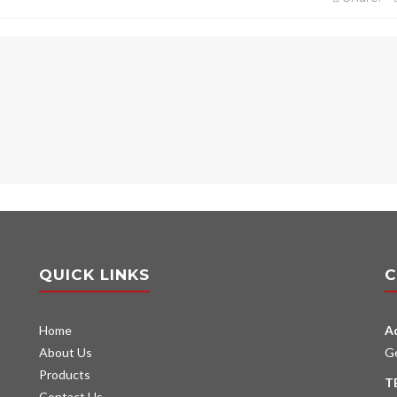
QUICK LINKS
C
Home
A
About Us
G
Products
T
Contact Us