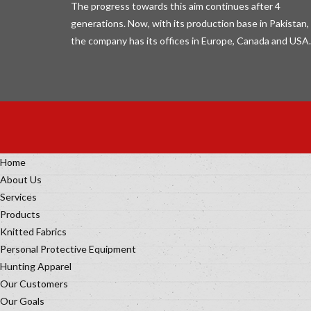
The progress towards this aim continues after 4
generations. Now, with its production base in Pakistan,
the company has its offices in Europe, Canada and USA.
Home
About Us
Services
Products
Knitted Fabrics
Personal Protective Equipment
Hunting Apparel
Our Customers
Our Goals