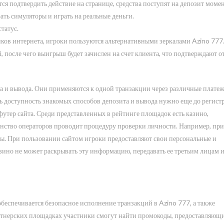
тся подтвердить действие на странице, средства поступят на депозит моме
ать симуляторы и играть на реальные деньги.
статус.
ков интернета, игроки пользуются альтернативными зеркалами Azino 777
й, после чего выигрыш будет зачислен на счет клиента, что подтверждают 
а и вывода. Они применяются к одной транзакции через различные плате
ть доступность знакомых способов депозита и вывода нужно еще до регист
тер сайта. Среди представленных в рейтинге площадок есть казино,
тво операторов проводит процедуру проверки личности. Например, при
мы. При пользовании сайтом игроки предоставляют свои персональные и
ино не может раскрывать эту информацию, передавать ее третьим лицам 
спечивается безопасное исполнение транзакций в Azino 777, а также
ртнерских площадках участники смогут найти промокоды, предоставляющ