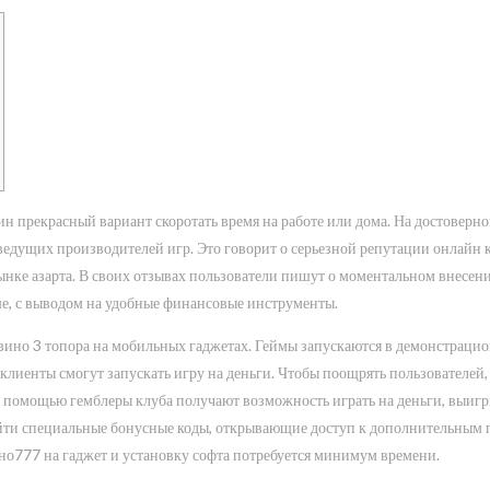
ин прекрасный вариант скоротать время на работе или дома. На достоверн
ведущих производителей игр. Это говорит о серьезной репутации онлайн 
ынке азарта. В своих отзывах пользователи пишут о моментальном внесен
ыше, с выводом на удобные финансовые инструменты.
Азино 3 топора на мобильных гаджетах. Геймы запускаются в демонстраци
 клиенты смогут запускать игру на деньги. Чтобы поощрять пользователей,
х помощью гемблеры клуба получают возможность играть на деньги, выиг
найти специальные бонусные коды, открывающие доступ к дополнительным
но777 на гаджет и установку софта потребуется минимум времени.