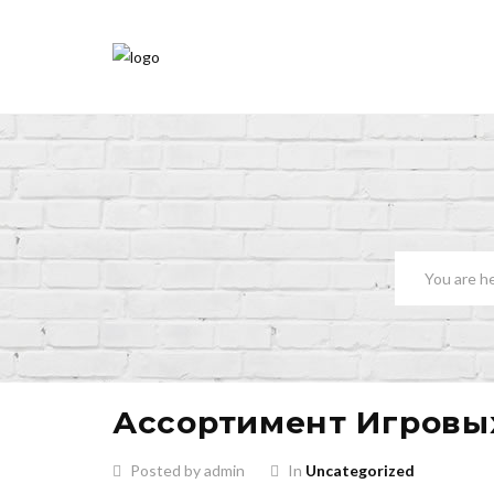
Ассортимент Игровы
Posted by admin
In
Uncategorized