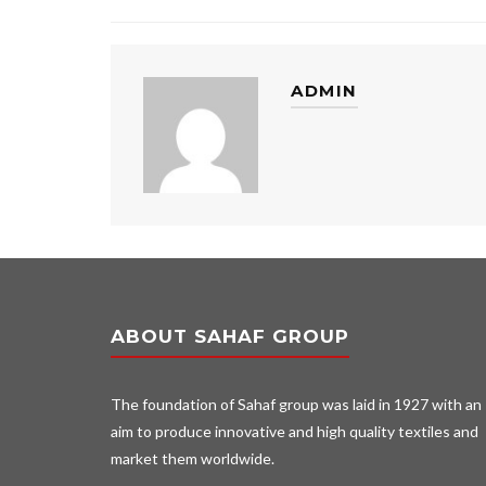
ADMIN
ABOUT SAHAF GROUP
The foundation of Sahaf group was laid in 1927 with an
aim to produce innovative and high quality textiles and
market them worldwide.