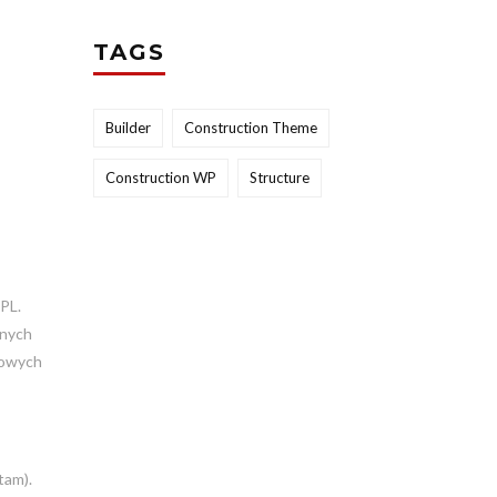
TAGS
Builder
Construction Theme
Construction WP
Structure
PL.
żnych
dowych
tam).