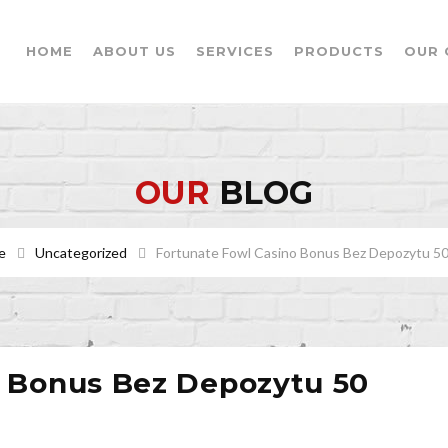
HOME
ABOUT US
SERVICES
PRODUCTS
OUR 
OUR
BLOG
e
Uncategorized
Fortunate Fowl Casino Bonus Bez Depozytu 
o Bonus Bez Depozytu 50