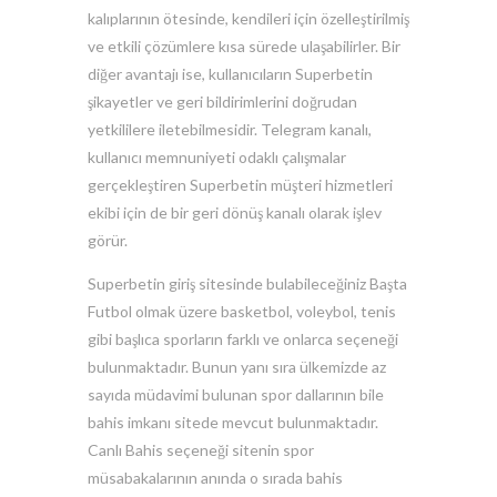
kalıplarının ötesinde, kendileri için özelleştirilmiş
ve etkili çözümlere kısa sürede ulaşabilirler. Bir
diğer avantajı ise, kullanıcıların Superbetin
şikayetler ve geri bildirimlerini doğrudan
yetkililere iletebilmesidir. Telegram kanalı,
kullanıcı memnuniyeti odaklı çalışmalar
gerçekleştiren Superbetin müşteri hizmetleri
ekibi için de bir geri dönüş kanalı olarak işlev
görür.
Superbetin giriş sitesinde bulabileceğiniz Başta
Futbol olmak üzere basketbol, voleybol, tenis
gibi başlıca sporların farklı ve onlarca seçeneği
bulunmaktadır. Bunun yanı sıra ülkemizde az
sayıda müdavimi bulunan spor dallarının bile
bahis imkanı sitede mevcut bulunmaktadır.
Canlı Bahis seçeneği sitenin spor
müsabakalarının anında o sırada bahis