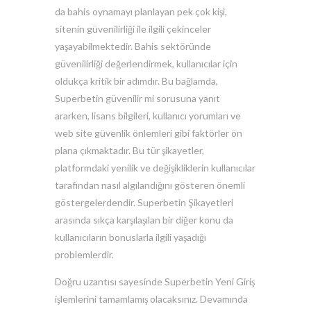
da bahis oynamayı planlayan pek çok kişi,
sitenin güvenilirliği ile ilgili çekinceler
yaşayabilmektedir. Bahis sektöründe
güvenilirliği değerlendirmek, kullanıcılar için
oldukça kritik bir adımdır. Bu bağlamda,
Superbetin güvenilir mi sorusuna yanıt
ararken, lisans bilgileri, kullanıcı yorumları ve
web site güvenlik önlemleri gibi faktörler ön
plana çıkmaktadır. Bu tür şikayetler,
platformdaki yenilik ve değişikliklerin kullanıcılar
tarafından nasıl algılandığını gösteren önemli
göstergelerdendir. Superbetin Şikayetleri
arasında sıkça karşılaşılan bir diğer konu da
kullanıcıların bonuslarla ilgili yaşadığı
problemlerdir.
Doğru uzantısı sayesinde Superbetin Yeni Giriş
işlemlerini tamamlamış olacaksınız. Devamında