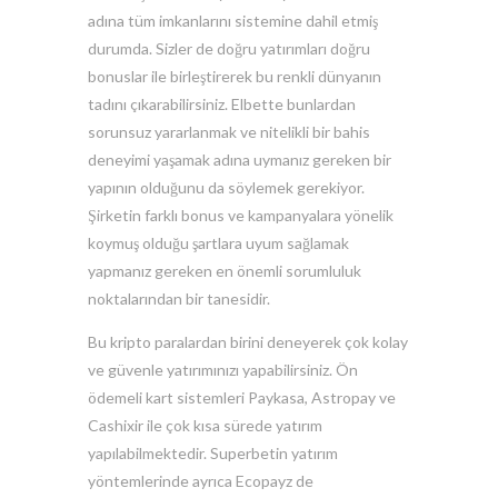
adına tüm imkanlarını sistemine dahil etmiş
durumda. Sizler de doğru yatırımları doğru
bonuslar ile birleştirerek bu renkli dünyanın
tadını çıkarabilirsiniz. Elbette bunlardan
sorunsuz yararlanmak ve nitelikli bir bahis
deneyimi yaşamak adına uymanız gereken bir
yapının olduğunu da söylemek gerekiyor.
Şirketin farklı bonus ve kampanyalara yönelik
koymuş olduğu şartlara uyum sağlamak
yapmanız gereken en önemli sorumluluk
noktalarından bir tanesidir.
Bu kripto paralardan birini deneyerek çok kolay
ve güvenle yatırımınızı yapabilirsiniz. Ön
ödemeli kart sistemleri Paykasa, Astropay ve
Cashixir ile çok kısa sürede yatırım
yapılabilmektedir. Superbetin yatırım
yöntemlerinde ayrıca Ecopayz de