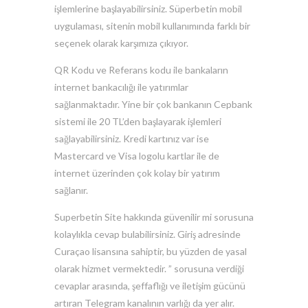
işlemlerine başlayabilirsiniz. Süperbetin mobil
uygulaması, sitenin mobil kullanımında farklı bir
seçenek olarak karşımıza çıkıyor.
QR Kodu ve Referans kodu ile bankaların
internet bankacılığı ile yatırımlar
sağlanmaktadır. Yine bir çok bankanın Cepbank
sistemi ile 20 TL’den başlayarak işlemleri
sağlayabilirsiniz. Kredi kartınız var ise
Mastercard ve Visa logolu kartlar ile de
internet üzerinden çok kolay bir yatırım
sağlanır.
Superbetin Site hakkında güvenilir mi sorusuna
kolaylıkla cevap bulabilirsiniz. Giriş adresinde
Curaçao lisansına sahiptir, bu yüzden de yasal
olarak hizmet vermektedir. ” sorusuna verdiği
cevaplar arasında, şeffaflığı ve iletişim gücünü
artıran Telegram kanalının varlığı da yer alır.