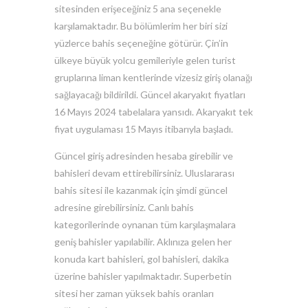
sitesinden erişeceğiniz 5 ana seçenekle
karşılamaktadır. Bu bölümlerim her biri sizi
yüzlerce bahis seçeneğine götürür. Çin’in
ülkeye büyük yolcu gemileriyle gelen turist
gruplarına liman kentlerinde vizesiz giriş olanağı
sağlayacağı bildirildi. Güncel akaryakıt fiyatları
16 Mayıs 2024 tabelalara yansıdı. Akaryakıt tek
fiyat uygulaması 15 Mayıs itibarıyla başladı.
Güncel giriş adresinden hesaba girebilir ve
bahisleri devam ettirebilirsiniz. Uluslararası
bahis sitesi ile kazanmak için şimdi güncel
adresine girebilirsiniz. Canlı bahis
kategorilerinde oynanan tüm karşılaşmalara
geniş bahisler yapılabilir. Aklınıza gelen her
konuda kart bahisleri, gol bahisleri, dakika
üzerine bahisler yapılmaktadır. Superbetin
sitesi her zaman yüksek bahis oranları