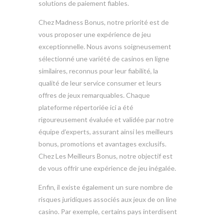
solutions de paiement fiables.
Chez Madness Bonus, notre priorité est de
vous proposer une expérience de jeu
exceptionnelle. Nous avons soigneusement
sélectionné une variété de casinos en ligne
similaires, reconnus pour leur fiabilité, la
qualité de leur service consumer et leurs
offres de jeux remarquables. Chaque
plateforme répertoriée ici a été
rigoureusement évaluée et validée par notre
équipe d’experts, assurant ainsi les meilleurs
bonus, promotions et avantages exclusifs.
Chez Les Meilleurs Bonus, notre objectif est
de vous offrir une expérience de jeu inégalée.
Enfin, il existe également un sure nombre de
risques juridiques associés aux jeux de on line
casino. Par exemple, certains pays interdisent