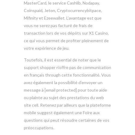
MasterCard, le service Cashlib, Nodapay,
Coinspaid, Jeton, Cryptocurrencybitpace,
Mifinity et Ezeewallet. L’avantage est que
vous ne serez pas facturé de frais de
transaction lors de vos dépôts sur X1 Casino,
ce qui vous permet de profiter pleinement de
votre expérience de jeu.
Toutefois, il est essential de noter que le
support shopper n’offre pas de communication
en français through cette fonctionnalité. Vous
avez également la possibilité d’envoyer un
message à [email protected] pour toute aide
ou plainte au sujet des prestations du web
site cell. Retenez par ailleurs que la plateforme
mobile suggest également une Foire aux
questions qui peut résoudre certaines de vos
préoccupations.