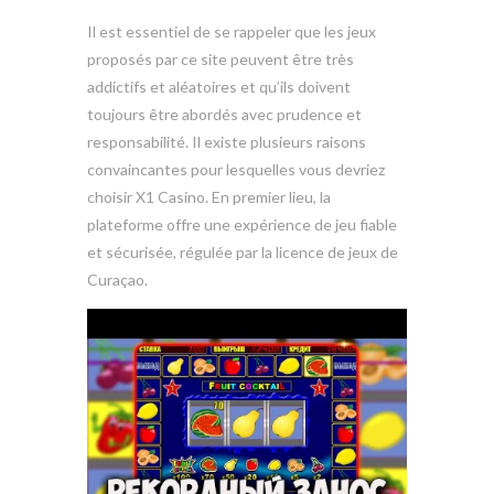
Il est essentiel de se rappeler que les jeux
proposés par ce site peuvent être très
addictifs et aléatoires et qu’ils doivent
toujours être abordés avec prudence et
responsabilité. Il existe plusieurs raisons
convaincantes pour lesquelles vous devriez
choisir X1 Casino. En premier lieu, la
plateforme offre une expérience de jeu fiable
et sécurisée, régulée par la licence de jeux de
Curaçao.