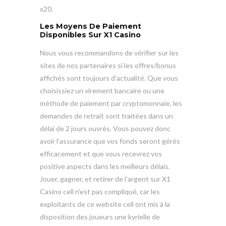
x20.
Les Moyens De Paiement
Disponibles Sur X1 Casino
Nous vous recommandons de vérifier sur les
sites de nos partenaires si les offres/bonus
affichés sont toujours d’actualité. Que vous
choisissiez un virement bancaire ou une
méthode de paiement par cryptomonnaie, les
demandes de retrait sont traitées dans un
délai de 2 jours ouvrés. Vous pouvez donc
avoir l’assurance que vos fonds seront gérés
efficacement et que vous recevrez vos
positive aspects dans les meilleurs délais.
Jouer, gagner, et retirer de l’argent sur X1
Casino cell n’est pas compliqué, car les
exploitants de ce website cell ont mis à la
disposition des joueurs une kyrielle de