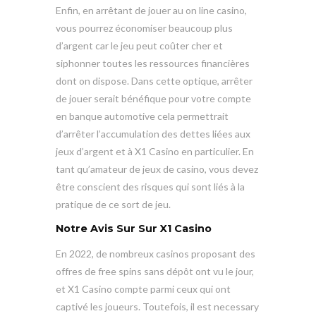
Enfin, en arrêtant de jouer au on line casino,
vous pourrez économiser beaucoup plus
d’argent car le jeu peut coûter cher et
siphonner toutes les ressources financières
dont on dispose. Dans cette optique, arrêter
de jouer serait bénéfique pour votre compte
en banque automotive cela permettrait
d’arrêter l’accumulation des dettes liées aux
jeux d’argent et à X1 Casino en particulier. En
tant qu’amateur de jeux de casino, vous devez
être conscient des risques qui sont liés à la
pratique de ce sort de jeu.
Notre Avis Sur Sur X1 Casino
En 2022, de nombreux casinos proposant des
offres de free spins sans dépôt ont vu le jour,
et X1 Casino compte parmi ceux qui ont
captivé les joueurs. Toutefois, il est necessary