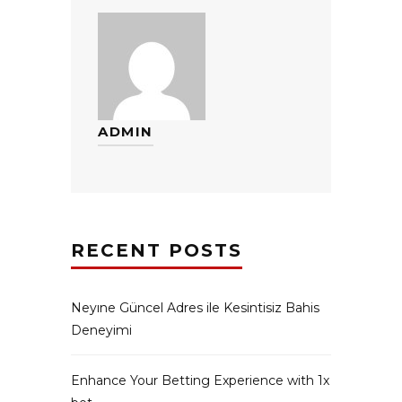
ADMIN
RECENT POSTS
Neyıne Güncel Adres ile Kesintisiz Bahis
Deneyimi
Enhance Your Betting Experience with 1x