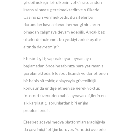
girebilmek için bir ülkenin yetkili sitesinden
lisans alınması gerekmektedir ve o ülkede
Casino izin verilmektedir. Bu siteler bu
durumdan kaynaklanan herhangi bir sorun
olmadan çalışmaya devam edebilir. Ancak bazı
ülkelerde hükümet bu yetkiyi zorlu koşullar
altında devretmiştir.
Efesbet giriş yaparak oyun oynamaya
başlamadan önce hesabınıza para yatırmanız
gerekmektedir. Efesbet lisanslı ve denetlenen
bir bahis sitesidir, dolayısıyla güvenilirliği
konusunda endişe etmenize gerek yoktur.
İnternet üzerinden bahis oynayan kişilerin en
sık karşılaştığı sorunlardan biri erişim
problemleridir.
Efesbet sosyal medya platformları aracılığıyla
da çevrimiçi iletişim kuruyor. Yönetici üyelerle