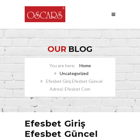
OUR
BLOG
Home
Uncategorized
Efesbet Giriş Efesbet Güncel
Adresi: Efesbet Com
Efesbet Giriş
Efesbet Güncel