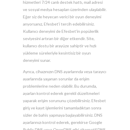
hizmetleri 7/24 canlı destek hattı, mail adresi
ve sosyal medya hesapları üzerinden ulaşılabilir.
Eğer siz de heyecan verici bir oyun deneyimi
arıyorsanız, Efesbet’i tercih edebilirsiniz.
Kullanıcı deneyimi de Efesbet’in popülerlik
seviyesini artıran bir diğer etkendir. Site,
kullanıcı dostu bir arayüze sahiptir ve hızlı
yükleme süreleriyle kesintisiz bir oyun
deneyimi sunar.
Ayrıca, cihazınızın DNS ayarlarında veya tarayıcı
ayarlarında yaşanan sorunlar da erişim
problemlerine neden olabilir. Bu durumda,
ayarları kontrol ederek gerekli düzeltmeleri
yaparak erişim sorununu çözebilirsiniz. Efesbet
giriş ve kayıt işlemlerini tamamladıktan sonra
sizler de bahis yapmaya başlayabilirsiniz. DNS
ayarlarınızı kontrol ederek, gerekirse Google
Public DNS veya OpenDNS gibi alternatif DNS