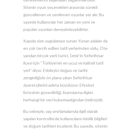
Sitenin oyun seçenekleri arasında sürekli
güncellenen ve yenilenen oyunlar yer alır. Bu
sayede kullanıcılar her zaman en yeni ve
popüler oyunları deneyimleyebilirler.
Kapıda vize uygulaması sunan Yunan adaları da
en çok tercih edilen tatil yerlerinden oldu. Öte
yandan birçok yerli turist, İzmir’in Seferihisar
ilçesi için “Türkiye’nin en ucuz ve kaliteli tatil
yeri” diyor. Etkileyici doğası ve tarihi
zenginliğiyle ön plana çıkan Seferihisar
ziyaretçilerini adeta büyülüyor. Efesbet
listesinin güvenilirliği, lisanslarına ilişkin
herhangi bir veri bulunmadığından belirsizdir.
Bu sebeple, yaş sınırlamalarıyla ilgili olarak
yapılan kontrollerde kullanıcıların kimlik bilgileri
ve doğum tarihleri incelenir. Bu sayede, sitenin