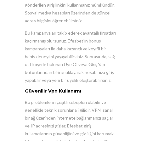
gönderilen giriş linkini kullanmanız mümkündür.
Sosyal medya hesapları üzerinden de güncel
adres bilgisini öğrenebilirsiniz.
Bu kampanyaları takip ederek avantajlı fırsatları
kaçırmamış olursunuz. Efesbet’in bonus
kampanyaları ile daha kazançlı ve keyifli bir
bahis deneyimi yaşayabilirsiniz. Sonrasında, sağ
üst köşede bulunan Üye Ol veya Giriş Yap
butonlarından birine tıklayarak hesabınıza giriş
yapabilir veya yeni bir üyelik oluşturabilirsiniz.
Güvenilir Vpn Kullanımı
Bu problemlerin çeşitli sebepleri olabilir ve
genellikle teknik sorunlarla ilgilidir. VPN, sanal
bir ağ üzerinden internete bağlanmanızı sağlar
ve IP adresinizi gizler. Efesbet giriş
kullanıcılarının güvenliğini ve gizliliğini korumak