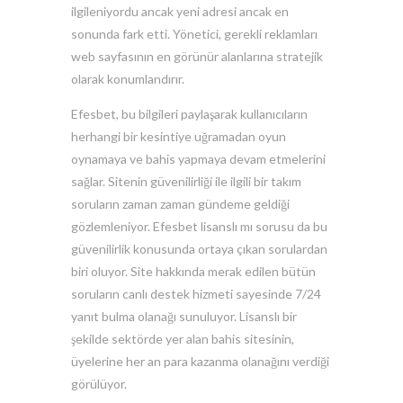
ilgileniyordu ancak yeni adresi ancak en
sonunda fark etti. Yönetici, gerekli reklamları
web sayfasının en görünür alanlarına stratejik
olarak konumlandırır.
Efesbet, bu bilgileri paylaşarak kullanıcıların
herhangi bir kesintiye uğramadan oyun
oynamaya ve bahis yapmaya devam etmelerini
sağlar. Sitenin güvenilirliği ile ilgili bir takım
soruların zaman zaman gündeme geldiği
gözlemleniyor. Efesbet lisanslı mı sorusu da bu
güvenilirlik konusunda ortaya çıkan sorulardan
biri oluyor. Site hakkında merak edilen bütün
soruların canlı destek hizmeti sayesinde 7/24
yanıt bulma olanağı sunuluyor. Lisanslı bir
şekilde sektörde yer alan bahis sitesinin,
üyelerine her an para kazanma olanağını verdiği
görülüyor.