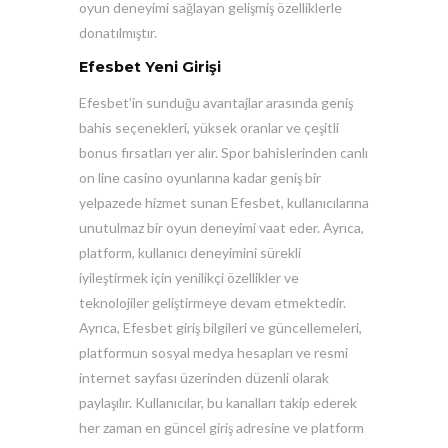
oyun deneyimi sağlayan gelişmiş özelliklerle
donatılmıştır.
Efesbet Yeni Girişi
Efesbet’in sunduğu avantajlar arasında geniş
bahis seçenekleri, yüksek oranlar ve çeşitli
bonus fırsatları yer alır. Spor bahislerinden canlı
on line casino oyunlarına kadar geniş bir
yelpazede hizmet sunan Efesbet, kullanıcılarına
unutulmaz bir oyun deneyimi vaat eder. Ayrıca,
platform, kullanıcı deneyimini sürekli
iyileştirmek için yenilikçi özellikler ve
teknolojiler geliştirmeye devam etmektedir.
Ayrıca, Efesbet giriş bilgileri ve güncellemeleri,
platformun sosyal medya hesapları ve resmi
internet sayfası üzerinden düzenli olarak
paylaşılır. Kullanıcılar, bu kanalları takip ederek
her zaman en güncel giriş adresine ve platform