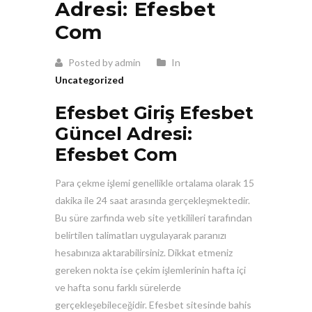
Adresi: Efesbet
Com
Posted by admin
In
Uncategorized
Efesbet Giriş Efesbet
Güncel Adresi:
Efesbet Com
Para çekme işlemi genellikle ortalama olarak 15
dakika ile 24 saat arasında gerçekleşmektedir.
Bu süre zarfında web site yetkilileri tarafından
belirtilen talimatları uygulayarak paranızı
hesabınıza aktarabilirsiniz. Dikkat etmeniz
gereken nokta ise çekim işlemlerinin hafta içi
ve hafta sonu farklı sürelerde
gerçekleşebileceğidir. Efesbet sitesinde bahis