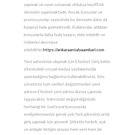
yapmak ve oyun oynamak oldukça keyifli bir
deneyim yaşatmaktadır. Ancak bonuslar ve
promosyonlar sayesinde bu deneyim daha da
kazançlı hale gelmektedir. Kullanıcılar, aldıkları
bonuslarla daha fazla kazanç elde edebilir ve
risklerini decrease
edebilirler.
https://ankaraantalyaambari.com
Yeni adresinize ulaşmak için Efesbet Giriş bahis
sitesindeki sosyal medya sayfalarınızda
yayınladığınız bağlantıyı kullanabilirsiniz. Site
yöneticisi tüm verileri değiştirmeden yeni
adrese Efesbet yeni adresi dünya çapında
taşıyacaktır. Adresinizi değiştirdiğinizde
herhangi bir özel kural konusunda
endişelenmenize gerek yok.Yeni adresiniz artık
giriş yapmak için güvenli. Şirketin hedefi, açık
ve anlaşılır iletişim arayan hem yeni hem de