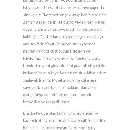
korumaktır. Güvenilir ve keyifli bir platform
istiyorsanız Efesbet hizmetleri dünya çapında
sizin için mükemmel bir çevrimiçi bahis sitesidir.
Zaman geçtikçe şirket bu bölgedeki tehlikeleri
değerlendirerek zirveye ulaştı ve herkese aynı
kaliteyi sağladı. Markanın bir parçası olmak için
ana sayfada Kayıt Ol butonunun yanında
beliren kayıt ol kutucuğuna tıklayın ve
bilgilerinizi girin. Yukarıdaki önlemleri alarak,
Efesbet’in yeni giriş adresini güvenli bir şekilde
kullanabilir ve siteye kesintisiz bir şekilde erişim
sağlayabilirsiniz. Mobil uygulama kullanımı
sayesinde canlı bahis olanaklarından anlık
olarak faydalanabilir ve müşteri destek
hizmetlerine ulaşabilirsiniz.
Efesbet’e üye olan kullanıcılar, eğlenceli ve
kazançlı bir oyun deneyimi yaşayabilirler. Online
bahis ve casino dünyasında efesbet giriş