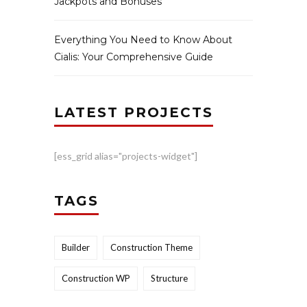
Jackpots and Bonuses
Everything You Need to Know About
Cialis: Your Comprehensive Guide
LATEST PROJECTS
[ess_grid alias="projects-widget"]
TAGS
Builder
Construction Theme
Construction WP
Structure