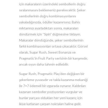
için makaraların üzerindeki sembollerin doğru
sıralanmasını beklemeniz gerekecektir. Şeker
sembollerinin doğru kombinasyonlarını
yakaladığınızda, ödüller kazanırsınız. Bahis
miktarınızı ayarladıktan sonra, makaraları
döndürmek için “Spin” düğmesine tıklayın.
Makaralar döndüğünde, şeker sembollerinin
farklı kombinasyonları ortaya çıkacaktır. Görsel
olarak, Sugar Rush, Sweet Bonanza ve
Pragmatic’in Fruit Party serisinin bir karışımıdır,
ancak oyun daha tahmin edilebilir.
Sugar Rush, Pragmatic Play’den değişken bir
şekerleme yuvasıdır ve takla kazanma mekaniği
ile 7×7 ödemeli bir ızgarada oynanır. Kaldırılan
kazanan semboller pozisyonları vurgular ve
bunlar parçası oldukları her yeni kazanç için
ikiye katlanan çarpan noktaları haline gelir.