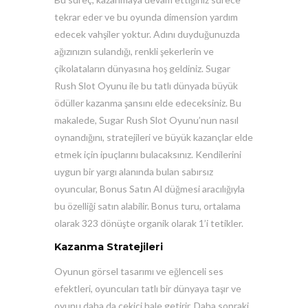
tekrar eder ve bu oyunda dimension yardım
edecek vahşiler yoktur. Adını duyduğunuzda
ağızınızın sulandığı, renkli şekerlerin ve
çikolataların dünyasına hoş geldiniz. Sugar
Rush Slot Oyunu ile bu tatlı dünyada büyük
ödüller kazanma şansını elde edeceksiniz. Bu
makalede, Sugar Rush Slot Oyunu’nun nasıl
oynandığını, stratejileri ve büyük kazançlar elde
etmek için ipuçlarını bulacaksınız. Kendilerini
uygun bir yargı alanında bulan sabırsız
oyuncular, Bonus Satın Al düğmesi aracılığıyla
bu özelliği satın alabilir. Bonus turu, ortalama
olarak 323 dönüşte organik olarak 1’i tetikler.
Kazanma Stratejileri
Oyunun görsel tasarımı ve eğlenceli ses
efektleri, oyuncuları tatlı bir dünyaya taşır ve
oyunu daha da çekici hale getirir. Daha sonraki