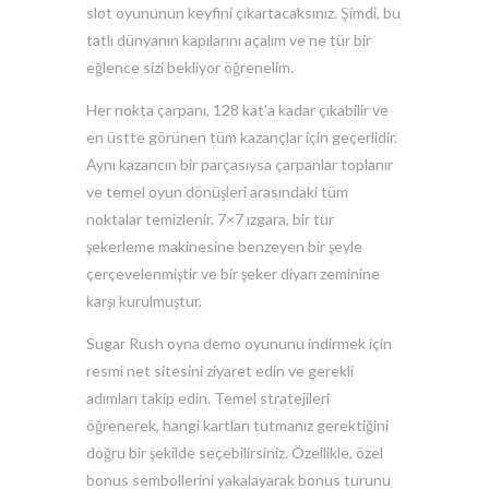
slot oyununun keyfini çıkartacaksınız. Şimdi, bu
tatlı dünyanın kapılarını açalım ve ne tür bir
eğlence sizi bekliyor öğrenelim.
Her nokta çarpanı, 128 kat’a kadar çıkabilir ve
en üstte görünen tüm kazançlar için geçerlidir.
Aynı kazancın bir parçasıysa çarpanlar toplanır
ve temel oyun dönüşleri arasındaki tüm
noktalar temizlenir. 7×7 ızgara, bir tür
şekerleme makinesine benzeyen bir şeyle
çerçevelenmiştir ve bir şeker diyarı zeminine
karşı kurulmuştur.
Sugar Rush oyna demo oyununu indirmek için
resmi net sitesini ziyaret edin ve gerekli
adımları takip edin. Temel stratejileri
öğrenerek, hangi kartları tutmanız gerektiğini
doğru bir şekilde seçebilirsiniz. Özellikle, özel
bonus sembollerini yakalayarak bonus turunu