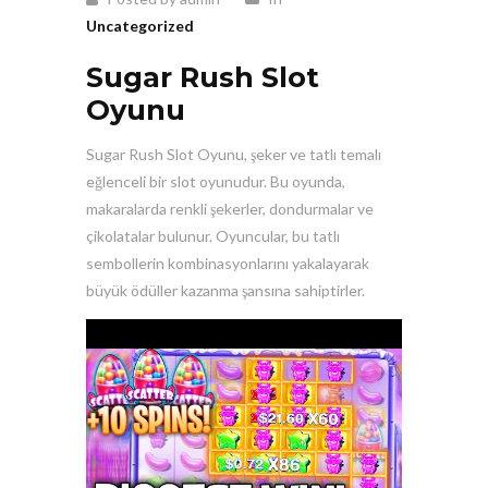
Uncategorized
Sugar Rush Slot
Oyunu
Sugar Rush Slot Oyunu, şeker ve tatlı temalı
eğlenceli bir slot oyunudur. Bu oyunda,
makaralarda renkli şekerler, dondurmalar ve
çikolatalar bulunur. Oyuncular, bu tatlı
sembollerin kombinasyonlarını yakalayarak
büyük ödüller kazanma şansına sahiptirler.