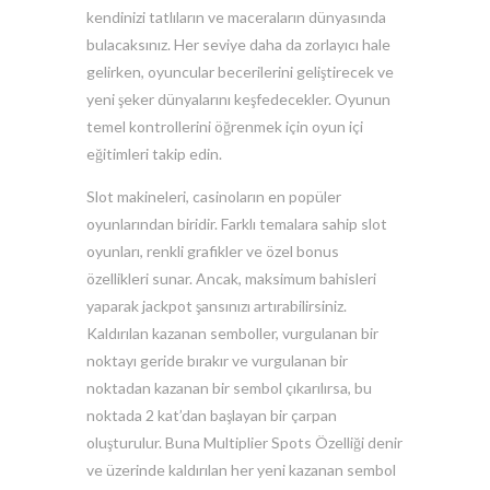
kendinizi tatlıların ve maceraların dünyasında
bulacaksınız. Her seviye daha da zorlayıcı hale
gelirken, oyuncular becerilerini geliştirecek ve
yeni şeker dünyalarını keşfedecekler. Oyunun
temel kontrollerini öğrenmek için oyun içi
eğitimleri takip edin.
Slot makineleri, casinoların en popüler
oyunlarından biridir. Farklı temalara sahip slot
oyunları, renkli grafikler ve özel bonus
özellikleri sunar. Ancak, maksimum bahisleri
yaparak jackpot şansınızı artırabilirsiniz.
Kaldırılan kazanan semboller, vurgulanan bir
noktayı geride bırakır ve vurgulanan bir
noktadan kazanan bir sembol çıkarılırsa, bu
noktada 2 kat’dan başlayan bir çarpan
oluşturulur. Buna Multiplier Spots Özelliği denir
ve üzerinde kaldırılan her yeni kazanan sembol