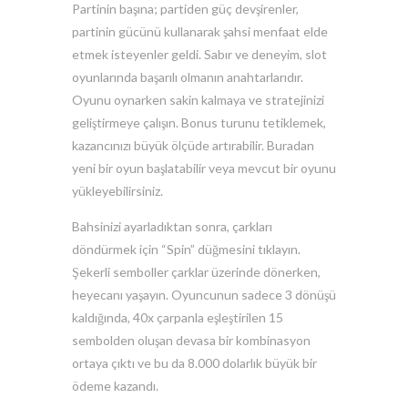
Partinin başına; partiden güç devşirenler,
partinin gücünü kullanarak şahsi menfaat elde
etmek isteyenler geldi. Sabır ve deneyim, slot
oyunlarında başarılı olmanın anahtarlarıdır.
Oyunu oynarken sakin kalmaya ve stratejinizi
geliştirmeye çalışın. Bonus turunu tetiklemek,
kazancınızı büyük ölçüde artırabilir. Buradan
yeni bir oyun başlatabilir veya mevcut bir oyunu
yükleyebilirsiniz.
Bahsinizi ayarladıktan sonra, çarkları
döndürmek için “Spin” düğmesini tıklayın.
Şekerli semboller çarklar üzerinde dönerken,
heyecanı yaşayın. Oyuncunun sadece 3 dönüşü
kaldığında, 40x çarpanla eşleştirilen 15
sembolden oluşan devasa bir kombinasyon
ortaya çıktı ve bu da 8.000 dolarlık büyük bir
ödeme kazandı.