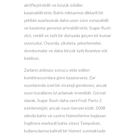
aktifleştirebilir ve büyük ödüller
kazanabilirsiniz. Bahis miktarınızı dikkatli bir
şekilde ayarlayarak daha uzun süre oynayabilir
ve kazanma şansınızı artırabilirsiniz. Sugar Rush
slot, renkli ve tatlı bir dünyada geçen bir kumar
oyunudur. Oyunda, çikolata, şekerlemeler,
dondurmalar ve daha birçok tatlı ikramiye sizi
bekliyor.
Zarların atılması sonucu elde edilen
kombinasyonlara göre kazanırsınız. Zar
oyunlarında özel bir strateji gerekmez, ancak
oyun kurallarını iyi anlamak önemlidir. Görsel
olarak, Sugar Rush daha yeni Fruit Party 2
esinlenmiştir, ancak oyun benzersizdir. 2008
yılında bahis ve casino hizmetlerine başlayan
İngiltere merkezli bahis sitesi Tempobet,
kullanıcılarına kaliteli bir hizmet sunmaktadır.