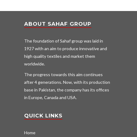
ABOUT SAHAF GROUP
The foundation of Sahaf group was laid in
1927 with an aim to produce innovative and
high quality textiles and market them
worldwide.
The progress towards this aim continues
after 4 generations. Now, with its production
base in Pakistan, the company has its offices
in Europe, Canada and USA.
QUICK LINKS
Home