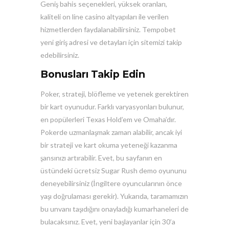
Geniş bahis seçenekleri, yüksek oranları,
kaliteli on line casino altyapıları ile verilen
hizmetlerden faydalanabilirsiniz. Tempobet
yeni giriş adresi ve detayları için sitemizi takip
edebilirsiniz.
Bonusları Takip Edin
Poker, strateji, blöfleme ve yetenek gerektiren
bir kart oyunudur. Farklı varyasyonları bulunur,
en popülerleri Texas Hold’em ve Omaha’dır.
Pokerde uzmanlaşmak zaman alabilir, ancak iyi
bir strateji ve kart okuma yeteneği kazanma
şansınızı artırabilir. Evet, bu sayfanın en
üstündeki ücretsiz Sugar Rush demo oyununu
deneyebilirsiniz (İngiltere oyuncularının önce
yaşı doğrulaması gerekir). Yukarıda, taramamızın
bu unvanı taşıdığını onayladığı kumarhaneleri de
bulacaksınız. Evet, yeni başlayanlar için 30’a