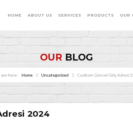
HOME
ABOUT US
SERVICES
PRODUCTS
OUR 
OUR
BLOG
Home
Uncategorized
Casibom Güncel Giriş Adresi 
Adresi 2024