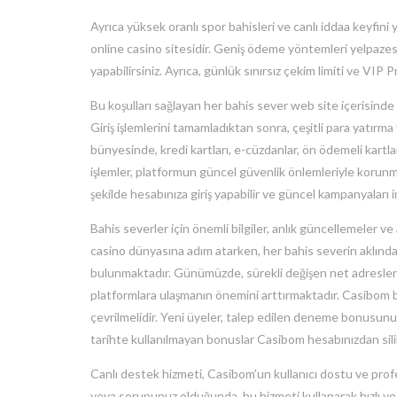
Ayrıca yüksek oranlı spor bahisleri ve canlı iddaa keyfini
online casino sitesidir. Geniş ödeme yöntemleri yelpazes
yapabilirsiniz. Ayrıca, günlük sınırsız çekim limiti ve VIP 
Bu koşulları sağlayan her bahis sever web site içerisinde 
Giriş işlemlerini tamamladıktan sonra, çeşitli para yatır
bünyesinde, kredi kartları, e-cüzdanlar, ön ödemeli kart
işlemler, platformun güncel güvenlik önlemleriyle korunma
şekilde hesabınıza giriş yapabilir ve güncel kampanyaları in
Bahis severler için önemli bilgiler, anlık güncellemeler v
casino dünyasına adım atarken, her bahis severin aklında
bulunmaktadır. Günümüzde, sürekli değişen net adresleri ku
platformlara ulaşmanın önemini arttırmaktadır. Casibom bo
çevrilmelidir. Yeni üyeler, talep edilen deneme bonusunu, a
tarihte kullanılmayan bonuslar Casibom hesabınızdan sili
Canlı destek hizmeti, Casibom’un kullanıcı dostu ve prof
veya sorununuz olduğunda, bu hizmeti kullanarak hızlı ve e