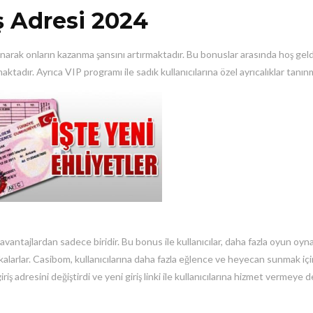
ş Adresi 2024
narak onların kazanma şansını artırmaktadır. Bu bonuslar arasında hoş gel
ır. Ayrıca VIP programı ile sadık kullanıcılarına özel ayrıcalıklar tanın
ntajlardan sadece biridir. Bu bonus ile kullanıcılar, daha fazla oyun oyn
kalarlar. Casibom, kullanıcılarına daha fazla eğlence ve heyecan sunmak içi
ş adresini değiştirdi ve yeni giriş linki ile kullanıcılarına hizmet vermeye