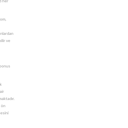
zi her
bom,
unlardan
ilir ve
e bonus
k
air
maktadır.
i ön
tesini