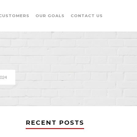
CUSTOMERS
OUR GOALS
CONTACT US
2024
RECENT POSTS