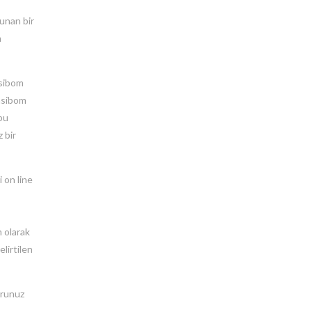
sunan bir
m
asibom
Casibom
bu
 bir
 on line
m olarak
elirtilen
orunuz