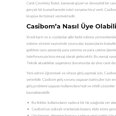
Canlı Çevrimiçi Rulet, kameralı güzel ve deneyimli bir c
gerçek bir kumarhanede rulet oynama hissi verir. Casibo
krupiye ile hizmet vermektedir.
Casibom’a Nasıl Üye Olabil
Kredi kartı ve e-cüzdanlar gibi farklı ödeme yöntemleriyle 
ödeme sistemi sayesinde oyuncular, kazançlarını kolaylıkla
gelirken aynı zamanda para yatırma ve para çekme işlemleri
telefonunuza kısa mesaj olarak gelecektir. Bu mesaj say
Teknik aksaklıklar yaşamanız durumunda da yine canlı dest
Yeni adresi öğrenmek ve siteye giriş yapmak için, Casibo
yeterlidir. Casibom giriş sorunu yaşayan bahisçiler için 
giriş problemi yaşayan kullanıcılara hızlı ve etkili çözümle
kaynaklanabilir.
Bu linkler, kullanıcıların sadece bir tık uzağında yer al
Casibom’un yüksek oranlarıyla kazanç elde etme şansınız
Unutmayın, deneme bonusu sadece yeni üyeler için geçer