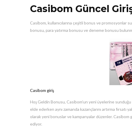
Casibom Güncel Giri
Casibom, kullanıcılarına çeşitli bonus ve promosyonlar su
bonusu, para yatırma bonusu ve deneme bonusu bulunmaktad
Casibom giriş
Hoş Geldin Bonusu, Casibom’un yeni üyelerine sunduğu ava
elde ederken aynı zamanda kazançlarını artırma fırsatı ya
olarak yeni bonuslar ve kampanyalar düzenler. Casibom giri
ediyor.