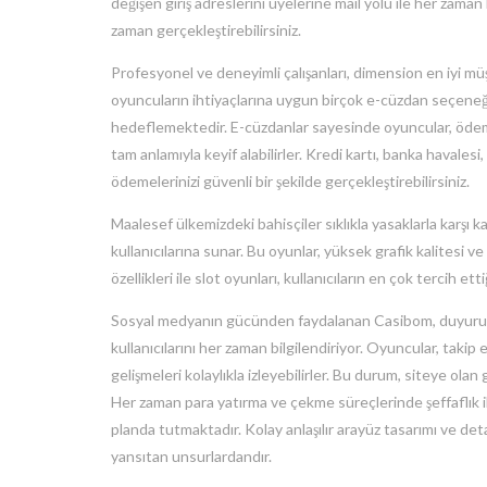
değişen giriş adreslerini üyelerine mail yolu ile her zaman 
zaman gerçekleştirebilirsiniz.
Profesyonel ve deneyimli çalışanları, dimension en iyi mü
oyuncuların ihtiyaçlarına uygun birçok e-cüzdan seçeneğ
hedeflemektedir. E-cüzdanlar sayesinde oyuncular, ödemele
tam anlamıyla keyif alabilirler. Kredi kartı, banka havales
ödemelerinizi güvenli bir şekilde gerçekleştirebilirsiniz.
Maalesef ülkemizdeki bahisçiler sıklıkla yasaklarla karşı 
kullanıcılarına sunar. Bu oyunlar, yüksek grafik kalitesi ve
özellikleri ile slot oyunları, kullanıcıların en çok tercih ett
Sosyal medyanın gücünden faydalanan Casibom, duyurula
kullanıcılarını her zaman bilgilendiriyor. Oyuncular, taki
gelişmeleri kolaylıkla izleyebilirler. Bu durum, siteye ola
Her zaman para yatırma ve çekme süreçlerinde şeffaflık i
planda tutmaktadır. Kolay anlaşılır arayüz tasarımı ve deta
yansıtan unsurlardandır.