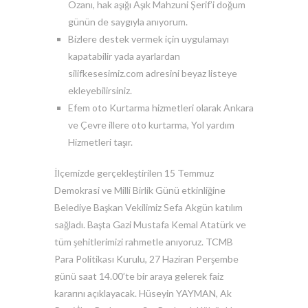
Ozanı, hak aşığı Aşık Mahzuni Şerif’i doğum
günün de saygıyla anıyorum.
Bizlere destek vermek için uygulamayı
kapatabilir yada ayarlardan
silifkesesimiz.com adresini beyaz listeye
ekleyebilirsiniz.
Efem oto Kurtarma hizmetleri olarak Ankara
ve Çevre illere oto kurtarma, Yol yardım
Hizmetleri taşır.
İlçemizde gerçekleştirilen 15 Temmuz
Demokrasi ve Milli Birlik Günü etkinliğine
Belediye Başkan Vekilimiz Sefa Akgün katılım
sağladı. Başta Gazi Mustafa Kemal Atatürk ve
tüm şehitlerimizi rahmetle anıyoruz. TCMB
Para Politikası Kurulu, 27 Haziran Perşembe
günü saat 14.00’te bir araya gelerek faiz
kararını açıklayacak. Hüseyin YAYMAN, Ak