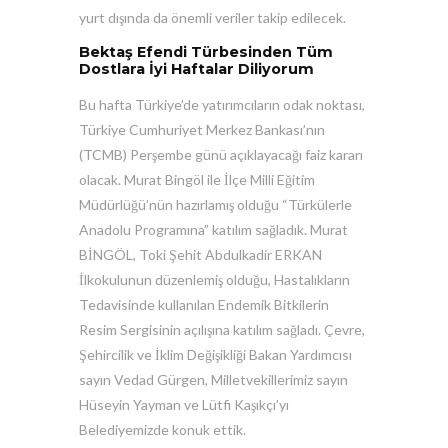
yurt dışında da önemli veriler takip edilecek.
Bektaş Efendi Türbesinden Tüm
Dostlara İyi Haftalar Diliyorum
Bu hafta Türkiye’de yatırımcıların odak noktası,
Türkiye Cumhuriyet Merkez Bankası’nın
(TCMB) Perşembe günü açıklayacağı faiz kararı
olacak. Murat Bingöl ile İlçe Milli Eğitim
Müdürlüğü’nün hazırlamış olduğu “Türkülerle
Anadolu Programına” katılım sağladık. Murat
BİNGÖL, Toki Şehit Abdulkadir ERKAN
İlkokulunun düzenlemiş olduğu, Hastalıkların
Tedavisinde kullanılan Endemik Bitkilerin
Resim Sergisinin açılışına katılım sağladı. Çevre,
Şehircilik ve İklim Değişikliği Bakan Yardımcısı
sayın Vedad Gürgen, Milletvekillerimiz sayın
Hüseyin Yayman ve Lütfi Kaşıkçı’yı
Belediyemizde konuk ettik.