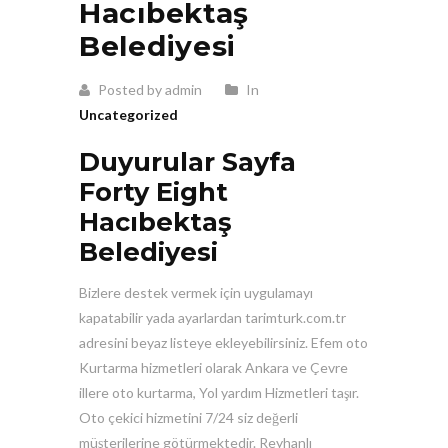
Hacıbektaş
Belediyesi
Posted by admin
In
Uncategorized
Duyurular Sayfa
Forty Eight
Hacıbektaş
Belediyesi
Bizlere destek vermek için uygulamayı
kapatabilir yada ayarlardan tarimturk.com.tr
adresini beyaz listeye ekleyebilirsiniz. Efem oto
Kurtarma hizmetleri olarak Ankara ve Çevre
illere oto kurtarma, Yol yardım Hizmetleri taşır.
Oto çekici hizmetini 7/24 siz değerli
müşterilerine götürmektedir. Reyhanlı