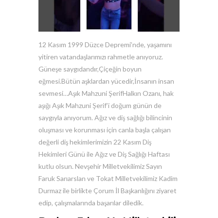
12 Kasım 1999 Düzce Depremi’nde, yaşamını
yitiren vatandaşlarımızı rahmetle anıyoruz.
Güneşe saygıdandır,Çiçeğin boyun
eğmesi.Bütün aşklardan yücedir,İnsanın insan
sevmesi…Aşık Mahzuni ŞerifHalkın Ozanı, hak
aşığı Aşık Mahzuni Şerif’i doğum günün de
saygıyla anıyorum. Ağız ve diş sağlığı bilincinin
oluşması ve korunması için canla başla çalışan
değerli diş hekimlerimizin 22 Kasım Diş
Hekimleri Günü ile Ağız ve Diş Sağlığı Haftası
kutlu olsun. Nevşehir Milletvekilimiz Sayın
Faruk Sarıarslan ve Tokat Milletvekilimiz Kadim
Durmaz ile birlikte Çorum İl Başkanlığını ziyaret
edip, çalışmalarında başarılar diledik.