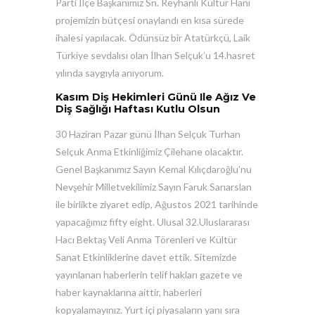
Parti İlçe Başkanımız Sn. Reyhanlı Kültür Hanı
projemizin bütçesi onaylandı en kısa sürede
ihalesi yapılacak. Ödünsüz bir Atatürkçü, Laik
Türkiye sevdalısı olan İlhan Selçuk’u 14.hasret
yılında saygıyla anıyorum.
Kasım Diş Hekimleri Günü Ile Ağız Ve
Diş Sağlığı Haftası Kutlu Olsun
30 Haziran Pazar günü İlhan Selçuk Turhan
Selçuk Anma Etkinliğimiz Çilehane olacaktır.
Genel Başkanımız Sayın Kemal Kılıçdaroğlu’nu
Nevşehir Milletvekilimiz Sayın Faruk Sarıarslan
ile birlikte ziyaret edip, Ağustos 2021 tarihinde
yapacağımız fifty eight. Ulusal 32.Uluslararası
Hacı Bektaş Veli Anma Törenleri ve Kültür
Sanat Etkinliklerine davet ettik. Sitemizde
yayınlanan haberlerin telif hakları gazete ve
haber kaynaklarına aittir, haberleri
kopyalamayınız. Yurt içi piyasaların yanı sıra