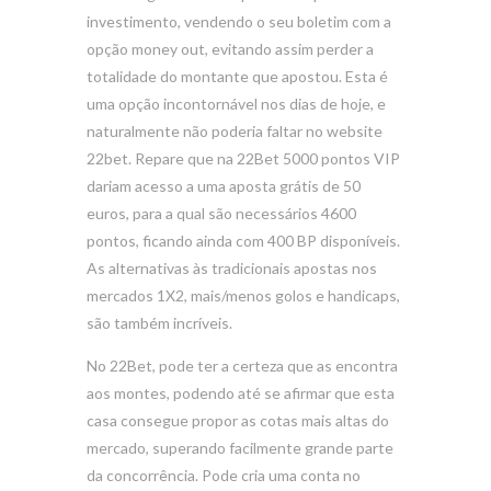
investimento, vendendo o seu boletim com a
opção money out, evitando assim perder a
totalidade do montante que apostou. Esta é
uma opção incontornável nos dias de hoje, e
naturalmente não poderia faltar no website
22bet. Repare que na 22Bet 5000 pontos VIP
dariam acesso a uma aposta grátis de 50
euros, para a qual são necessários 4600
pontos, ficando ainda com 400 BP disponíveis.
As alternativas às tradicionais apostas nos
mercados 1X2, mais/menos golos e handicaps,
são também incríveis.
No 22Bet, pode ter a certeza que as encontra
aos montes, podendo até se afirmar que esta
casa consegue propor as cotas mais altas do
mercado, superando facilmente grande parte
da concorrência. Pode cria uma conta no