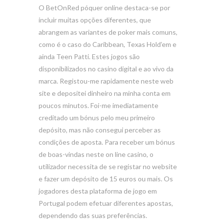
O BetOnRed póquer online destaca-se por
incluir muitas opções diferentes, que
abrangem as variantes de poker mais comuns,
como é o caso do Caribbean, Texas Hold’em e
ainda Teen Patti. Estes jogos são
disponibilizados no casino digital e ao vivo da
marca. Registou-me rapidamente neste web
site e depositei dinheiro na minha conta em
poucos minutos. Foi-me imediatamente
creditado um bónus pelo meu primeiro
depósito, mas não consegui perceber as
condições de aposta. Para receber um bónus
de boas-vindas neste on line casino, o
utilizador necessita de se registar no website
e fazer um depósito de 15 euros ou mais. Os
jogadores desta plataforma de jogo em
Portugal podem efetuar diferentes apostas,
dependendo das suas preferências.