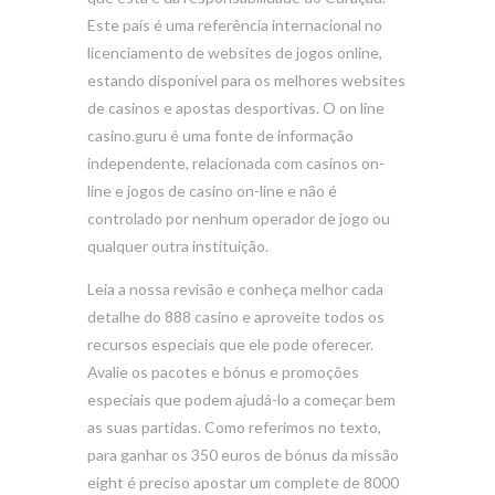
Este país é uma referência internacional no
licenciamento de websites de jogos online,
estando disponível para os melhores websites
de casinos e apostas desportivas. O on line
casino.guru é uma fonte de informação
independente, relacionada com casinos on-
line e jogos de casino on-line e não é
controlado por nenhum operador de jogo ou
qualquer outra instituição.
Leia a nossa revisão e conheça melhor cada
detalhe do 888 casino e aproveite todos os
recursos especiais que ele pode oferecer.
Avalie os pacotes e bónus e promoções
especiais que podem ajudá-lo a começar bem
as suas partidas. Como referimos no texto,
para ganhar os 350 euros de bónus da missão
eight é preciso apostar um complete de 8000