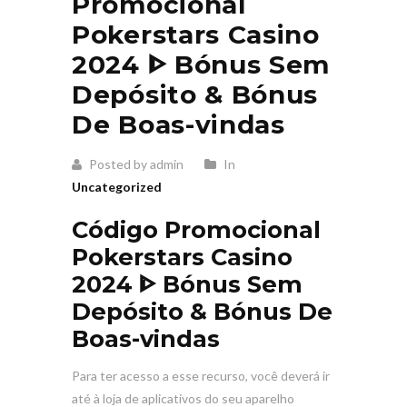
Promocional
Pokerstars Casino
2024 ᐈ Bónus Sem
Depósito & Bónus
De Boas-vindas
Posted by admin
In
Uncategorized
Código Promocional
Pokerstars Casino
2024 ᐈ Bónus Sem
Depósito & Bónus De
Boas-vindas
Para ter acesso a esse recurso, você deverá ir
até à loja de aplicativos do seu aparelho