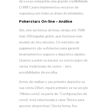
dá a essa companhia uma grande credibilidade.
O 888 Casino implementou recursos de
segurança em todas as áreas de atividades.
Pokerstars On-line – Análise
Sim, tem um bónus de boas-vindas até 700€
mais 300 jogadas grátis, que funciona num
modelo de oito missões. Os métodos de
pagamento são suficientes para garantir
levantamentos seguros e depósitos rápidos.
Quanto a poker ou bacará, ou outros jogos de
cartas tradicionais de casino – zero
possibilidades de escolha.
Antes de realizar o seu primeiro depósito na
sua conta 22bet, repare primeiro se na secção
“Minha conta”, na parte de “Configurações de
conta” está selecionada a caixa “Bónus para
apostas desportivas”. Desta forma, fica