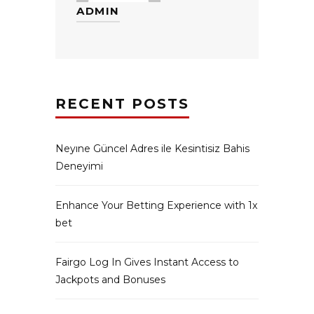
ADMIN
RECENT POSTS
Neyıne Güncel Adres ile Kesintisiz Bahis
Deneyimi
Enhance Your Betting Experience with 1x
bet
Fairgo Log In Gives Instant Access to
Jackpots and Bonuses