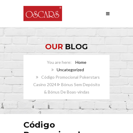
OUR
BLOG
Home
Uncategorized
Código Promocional Pokerstars
Casino 2024 ᐈ Bónus Sem Depósito
& Bónus De Boas-vindas
Código