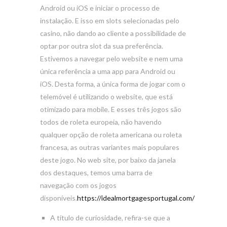
Android ou iOS e iniciar o processo de
instalação. E isso em slots selecionadas pelo
casino, não dando ao cliente a possibilidade de
optar por outra slot da sua preferência.
Estivemos a navegar pelo website e nem uma
única referência a uma app para Android ou
iOS. Desta forma, a única forma de jogar com o
telemóvel é utilizando o website, que está
otimizado para mobile. E esses três jogos são
todos de roleta europeia, não havendo
qualquer opção de roleta americana ou roleta
francesa, as outras variantes mais populares
deste jogo. No web site, por baixo da janela
dos destaques, temos uma barra de
navegação com os jogos
disponíveis.
https://idealmortgagesportugal.com/
A título de curiosidade, refira-se que a