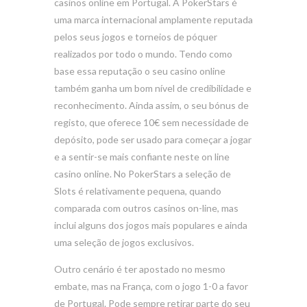
casinos online em Portugal. A PokerStars é
uma marca internacional amplamente reputada
pelos seus jogos e torneios de póquer
realizados por todo o mundo. Tendo como
base essa reputação o seu casino online
também ganha um bom nível de credibilidade e
reconhecimento. Ainda assim, o seu bónus de
registo, que oferece 10€ sem necessidade de
depósito, pode ser usado para começar a jogar
e a sentir-se mais confiante neste on line
casino online. No PokerStars a seleção de
Slots é relativamente pequena, quando
comparada com outros casinos on-line, mas
inclui alguns dos jogos mais populares e ainda
uma seleção de jogos exclusivos.
Outro cenário é ter apostado no mesmo
embate, mas na França, com o jogo 1-0 a favor
de Portugal. Pode sempre retirar parte do seu