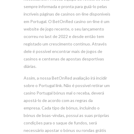
sempre informada e pronta para guiá-lo pelas
incríveis páginas de casinos on-line disponíveis
em Portugal. O BetOnRed casino on-line é um
website de jogo recente, o seu lançamento
ocorreu no last de 2022 e desde então tem
registado um crescimento contínuo. Através
dele é possível encontrar mais de jogos de
casinos e centenas de apostas desportivas
diárias.
Assim, a nossa BetOnRed avaliação irá incidir
sobre o Portugal link. Não é possível retirar um
casino Portugal bónus mal o receba, deverá
apostá-lo de acordo com as regras da
empresa. Cada tipo de bónus, incluindo o
bónus de boas-vindas, possui as suas próprias
condições para o saque de fundos, será
necessário apostar o bónus ou rondas grátis