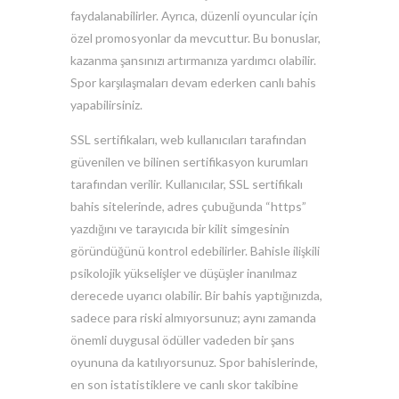
faydalanabilirler. Ayrıca, düzenli oyuncular için
özel promosyonlar da mevcuttur. Bu bonuslar,
kazanma şansınızı artırmanıza yardımcı olabilir.
Spor karşılaşmaları devam ederken canlı bahis
yapabilirsiniz.
SSL sertifikaları, web kullanıcıları tarafından
güvenilen ve bilinen sertifikasyon kurumları
tarafından verilir. Kullanıcılar, SSL sertifikalı
bahis sitelerinde, adres çubuğunda “https”
yazdığını ve tarayıcıda bir kilit simgesinin
göründüğünü kontrol edebilirler. Bahisle ilişkili
psikolojik yükselişler ve düşüşler inanılmaz
derecede uyarıcı olabilir. Bir bahis yaptığınızda,
sadece para riski almıyorsunuz; aynı zamanda
önemli duygusal ödüller vadeden bir şans
oyununa da katılıyorsunuz. Spor bahislerinde,
en son istatistiklere ve canlı skor takibine