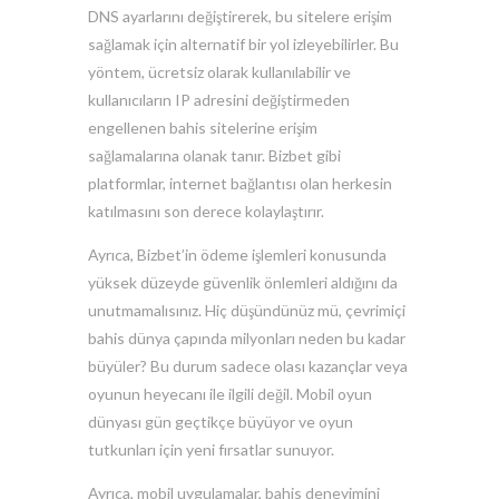
DNS ayarlarını değiştirerek, bu sitelere erişim
sağlamak için alternatif bir yol izleyebilirler. Bu
yöntem, ücretsiz olarak kullanılabilir ve
kullanıcıların IP adresini değiştirmeden
engellenen bahis sitelerine erişim
sağlamalarına olanak tanır. Bizbet gibi
platformlar, internet bağlantısı olan herkesin
katılmasını son derece kolaylaştırır.
Ayrıca, Bizbet’in ödeme işlemleri konusunda
yüksek düzeyde güvenlik önlemleri aldığını da
unutmamalısınız. Hiç düşündünüz mü, çevrimiçi
bahis dünya çapında milyonları neden bu kadar
büyüler? Bu durum sadece olası kazançlar veya
oyunun heyecanı ile ilgili değil. Mobil oyun
dünyası gün geçtikçe büyüyor ve oyun
tutkunları için yeni fırsatlar sunuyor.
Ayrıca, mobil uygulamalar, bahis deneyimini