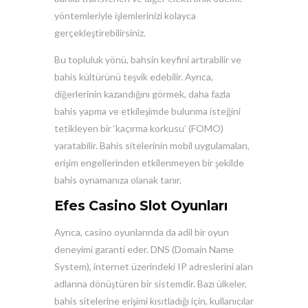
yöntemleriyle işlemlerinizi kolayca
gerçekleştirebilirsiniz.
Bu topluluk yönü, bahsin keyfini artırabilir ve
bahis kültürünü teşvik edebilir. Ayrıca,
diğerlerinin kazandığını görmek, daha fazla
bahis yapma ve etkileşimde bulunma isteğini
tetikleyen bir ‘kaçırma korkusu’ (FOMO)
yaratabilir. Bahis sitelerinin mobil uygulamaları,
erişim engellerinden etkilenmeyen bir şekilde
bahis oynamanıza olanak tanır.
Efes Casino Slot Oyunları
Ayrıca, casino oyunlarında da adil bir oyun
deneyimi garanti eder. DNS (Domain Name
System), internet üzerindeki IP adreslerini alan
adlarına dönüştüren bir sistemdir. Bazı ülkeler,
bahis sitelerine erişimi kısıtladığı için, kullanıcılar