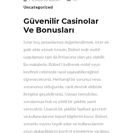
Uncategorized
Güvenilir Casinolar
Ve Bonusları
İster boş zamanlarınızı değerlendirmek, ister ek
gelir elde etmek isteyin, Bizbet indir mobil
uygulaması tam da ihtiyacınız olan şey olabilir.
Bu makalede, Bizbet’i indirerek mobil oyun
keyfinizi cebinizde nasıl yaşayabileceğinizi
öğreneceksiniz. Herhangi bir sorunuz veya
sorununuz olduğunda, canlı destek ekibiyle
iletişime geçebilirsiniz. Uzman temsilciler,
sorularınıza hızlı ve etkili bir şekilde yanıt
verecektir. Lisanslı bir şekilde faaliyet gösterir
ve kullanıcılarının kişisel bilgilerini korur. Bizbet,
sorumlu oyunu teşvik eder ve kullanıcılarının
oyun alışkanlıklarını kontrol etmelerine yardımcı