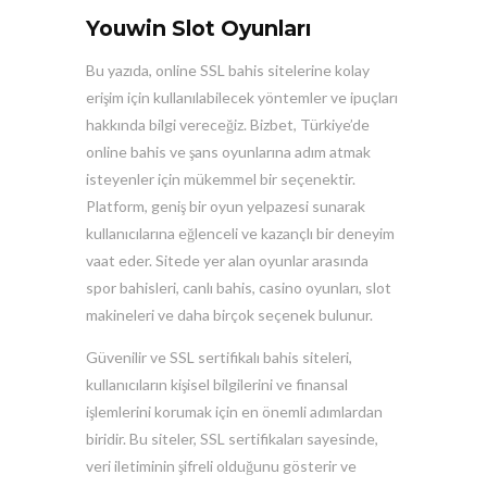
Youwin Slot Oyunları
Bu yazıda, online SSL bahis sitelerine kolay
erişim için kullanılabilecek yöntemler ve ipuçları
hakkında bilgi vereceğiz. Bizbet, Türkiye’de
online bahis ve şans oyunlarına adım atmak
isteyenler için mükemmel bir seçenektir.
Platform, geniş bir oyun yelpazesi sunarak
kullanıcılarına eğlenceli ve kazançlı bir deneyim
vaat eder. Sitede yer alan oyunlar arasında
spor bahisleri, canlı bahis, casino oyunları, slot
makineleri ve daha birçok seçenek bulunur.
Güvenilir ve SSL sertifikalı bahis siteleri,
kullanıcıların kişisel bilgilerini ve finansal
işlemlerini korumak için en önemli adımlardan
biridir. Bu siteler, SSL sertifikaları sayesinde,
veri iletiminin şifreli olduğunu gösterir ve