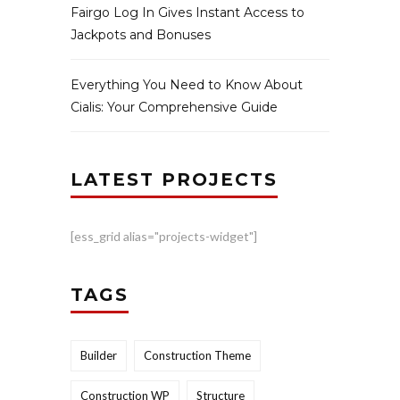
Fairgo Log In Gives Instant Access to
Jackpots and Bonuses
Everything You Need to Know About
Cialis: Your Comprehensive Guide
LATEST PROJECTS
[ess_grid alias="projects-widget"]
TAGS
Builder
Construction Theme
Construction WP
Structure