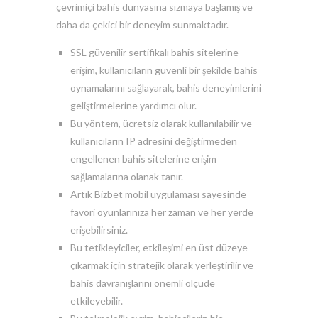
çevrimiçi bahis dünyasına sızmaya başlamış ve
daha da çekici bir deneyim sunmaktadır.
SSL güvenilir sertifikalı bahis sitelerine
erişim, kullanıcıların güvenli bir şekilde bahis
oynamalarını sağlayarak, bahis deneyimlerini
geliştirmelerine yardımcı olur.
Bu yöntem, ücretsiz olarak kullanılabilir ve
kullanıcıların IP adresini değiştirmeden
engellenen bahis sitelerine erişim
sağlamalarına olanak tanır.
Artık Bizbet mobil uygulaması sayesinde
favori oyunlarınıza her zaman ve her yerde
erişebilirsiniz.
Bu tetikleyiciler, etkileşimi en üst düzeye
çıkarmak için stratejik olarak yerleştirilir ve
bahis davranışlarını önemli ölçüde
etkileyebilir.