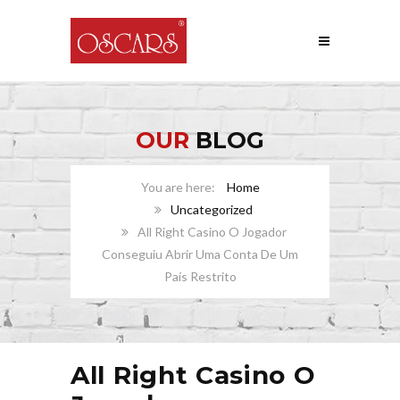
OUR
BLOG
Home
Uncategorized
All Right Casino O Jogador
Conseguiu Abrir Uma Conta De Um
País Restrito
All Right Casino O