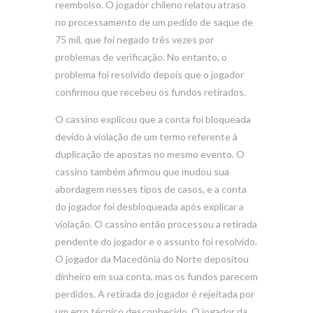
reembolso. O jogador chileno relatou atraso
no processamento de um pedido de saque de
75 mil, que foi negado três vezes por
problemas de verificação. No entanto, o
problema foi resolvido depois que o jogador
confirmou que recebeu os fundos retirados.
O cassino explicou que a conta foi bloqueada
devido à violação de um termo referente à
duplicação de apostas no mesmo evento. O
cassino também afirmou que mudou sua
abordagem nesses tipos de casos, e a conta
do jogador foi desbloqueada após explicar a
violação. O cassino então processou a retirada
pendente do jogador e o assunto foi resolvido.
O jogador da Macedônia do Norte depositou
dinheiro em sua conta, mas os fundos parecem
perdidos. A retirada do jogador é rejeitada por
um erro técnico desconhecido. O jogador da