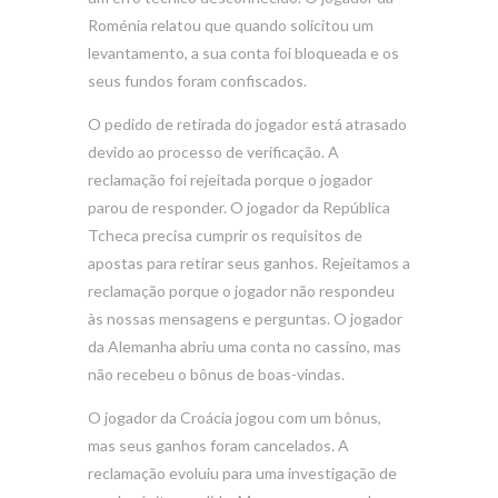
Roménia relatou que quando solicitou um
levantamento, a sua conta foi bloqueada e os
seus fundos foram confiscados.
O pedido de retirada do jogador está atrasado
devido ao processo de verificação. A
reclamação foi rejeitada porque o jogador
parou de responder. O jogador da República
Tcheca precisa cumprir os requisitos de
apostas para retirar seus ganhos. Rejeitamos a
reclamação porque o jogador não respondeu
às nossas mensagens e perguntas. O jogador
da Alemanha abriu uma conta no cassino, mas
não recebeu o bônus de boas-vindas.
O jogador da Croácia jogou com um bônus,
mas seus ganhos foram cancelados. A
reclamação evoluiu para uma investigação de