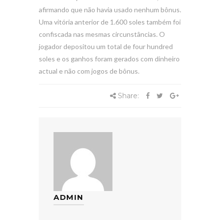
afirmando que não havia usado nenhum bônus.
Uma vitória anterior de 1.600 soles também foi
confiscada nas mesmas circunstâncias. O
jogador depositou um total de four hundred
soles e os ganhos foram gerados com dinheiro
actual e não com jogos de bônus.
Share:
ADMIN