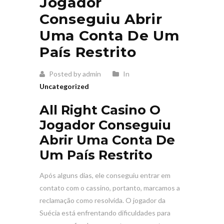
Jogador
Conseguiu Abrir
Uma Conta De Um
País Restrito
Posted by admin
In
Uncategorized
All Right Casino O
Jogador Conseguiu
Abrir Uma Conta De
Um País Restrito
Após alguns dias, ele conseguiu entrar em
contato com o cassino, portanto, marcamos a
reclamação como resolvida. O jogador da
Suécia está enfrentando dificuldades para