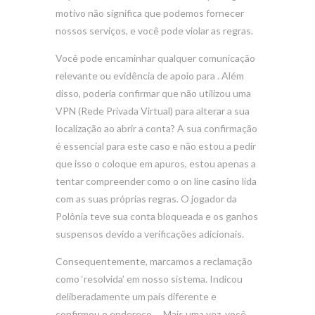
motivo não significa que podemos fornecer
nossos serviços, e você pode violar as regras.
Você pode encaminhar qualquer comunicação
relevante ou evidência de apoio para . Além
disso, poderia confirmar que não utilizou uma
VPN (Rede Privada Virtual) para alterar a sua
localização ao abrir a conta? A sua confirmação
é essencial para este caso e não estou a pedir
que isso o coloque em apuros, estou apenas a
tentar compreender como o on line casino lida
com as suas próprias regras. O jogador da
Polônia teve sua conta bloqueada e os ganhos
suspensos devido a verificações adicionais.
Consequentemente, marcamos a reclamação
como ‘resolvida’ em nosso sistema. Indicou
deliberadamente um país diferente e
confirmou o endereço … Mais uma vez, você