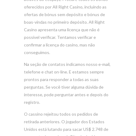
oferecidos por All Right Casino, incluindo as
ofertas de bónus sem depósito e bónus de
boas-vindas no primeiro depósito. All Right
Casino apresenta uma licença que não é
possível verificar. Tentamos verificar e
confirmar a licença do casino, mas não
conseguimos.
Na seção de contatos indicamos nosso e-mail,
telefone e chat on-line. E estamos sempre
prontos para responder a todas as suas
perguntas. Se você tiver alguma dúvida de
interesse, pode perguntar antes e depois do
registro.
O cassino rejeitou todos os pedidos de
retirada anteriores. O jogador dos Estados
Unidos está lutando para sacar US$ 2.748 de