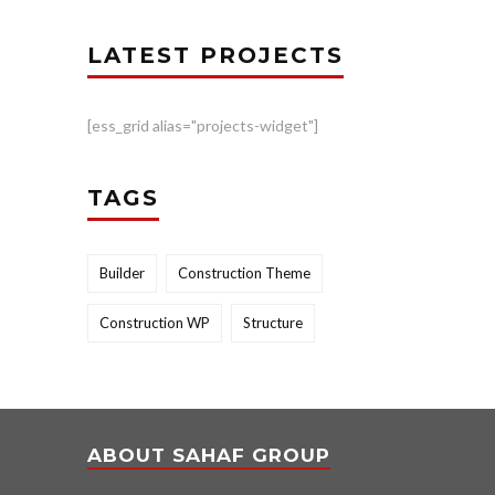
LATEST PROJECTS
[ess_grid alias="projects-widget"]
TAGS
Builder
Construction Theme
Construction WP
Structure
ABOUT SAHAF GROUP