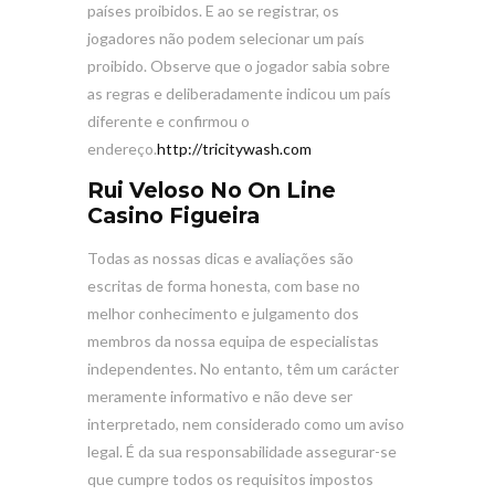
países proibidos. E ao se registrar, os
jogadores não podem selecionar um país
proibido. Observe que o jogador sabia sobre
as regras e deliberadamente indicou um país
diferente e confirmou o
endereço.
http://tricitywash.com
Rui Veloso No On Line
Casino Figueira
Todas as nossas dicas e avaliações são
escritas de forma honesta, com base no
melhor conhecimento e julgamento dos
membros da nossa equipa de especialistas
independentes. No entanto, têm um carácter
meramente informativo e não deve ser
interpretado, nem considerado como um aviso
legal. É da sua responsabilidade assegurar-se
que cumpre todos os requisitos impostos