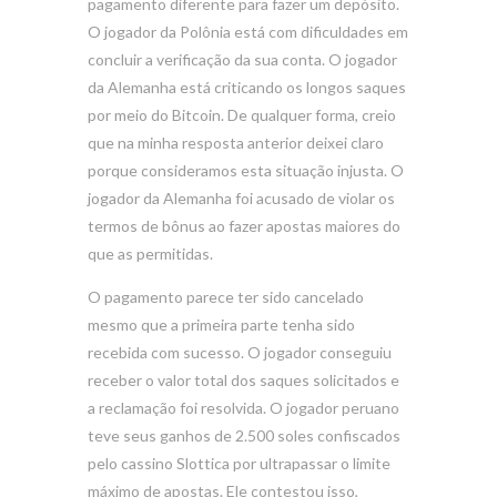
pagamento diferente para fazer um depósito.
O jogador da Polônia está com dificuldades em
concluir a verificação da sua conta. O jogador
da Alemanha está criticando os longos saques
por meio do Bitcoin. De qualquer forma, creio
que na minha resposta anterior deixei claro
porque consideramos esta situação injusta. O
jogador da Alemanha foi acusado de violar os
termos de bônus ao fazer apostas maiores do
que as permitidas.
O pagamento parece ter sido cancelado
mesmo que a primeira parte tenha sido
recebida com sucesso. O jogador conseguiu
receber o valor total dos saques solicitados e
a reclamação foi resolvida. O jogador peruano
teve seus ganhos de 2.500 soles confiscados
pelo cassino Slottica por ultrapassar o limite
máximo de apostas. Ele contestou isso,