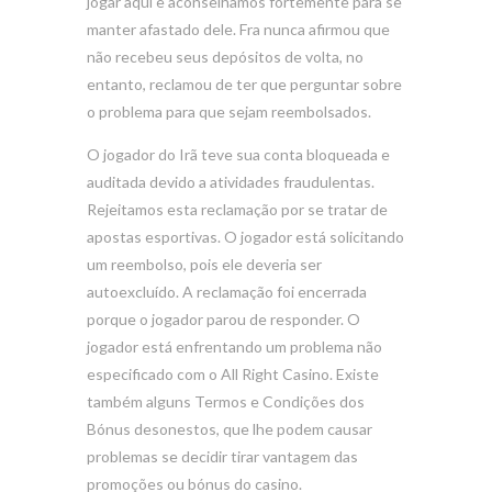
jogar aqui e aconselhamos fortemente para se
manter afastado dele. Fra nunca afirmou que
não recebeu seus depósitos de volta, no
entanto, reclamou de ter que perguntar sobre
o problema para que sejam reembolsados.
O jogador do Irã teve sua conta bloqueada e
auditada devido a atividades fraudulentas.
Rejeitamos esta reclamação por se tratar de
apostas esportivas. O jogador está solicitando
um reembolso, pois ele deveria ser
autoexcluído. A reclamação foi encerrada
porque o jogador parou de responder. O
jogador está enfrentando um problema não
especificado com o All Right Casino. Existe
também alguns Termos e Condições dos
Bónus desonestos, que lhe podem causar
problemas se decidir tirar vantagem das
promoções ou bónus do casino.