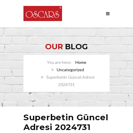
OUR
BLOG
Home
Uncategorized
Superbetin Güncel Adresi
2024731
Superbetin Güncel
Adresi 2024731