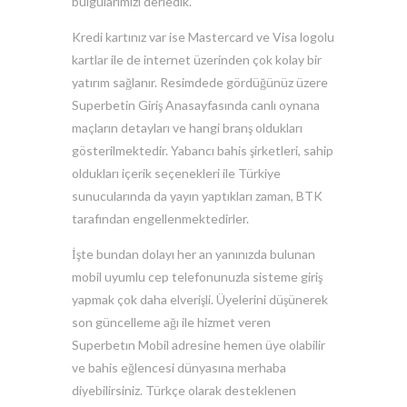
bulgularımızı derledik.
Kredi kartınız var ise Mastercard ve Visa logolu
kartlar ile de internet üzerinden çok kolay bir
yatırım sağlanır. Resimdede gördüğünüz üzere
Superbetin Giriş Anasayfasında canlı oynana
maçların detayları ve hangi branş oldukları
gösterilmektedir. Yabancı bahis şirketleri, sahip
oldukları içerik seçenekleri ile Türkiye
sunucularında da yayın yaptıkları zaman, BTK
tarafından engellenmektedirler.
İşte bundan dolayı her an yanınızda bulunan
mobil uyumlu cep telefonunuzla sisteme giriş
yapmak çok daha elverişli. Üyelerini düşünerek
son güncelleme ağı ile hizmet veren
Superbetın Mobil adresine hemen üye olabilir
ve bahis eğlencesi dünyasına merhaba
diyebilirsiniz. Türkçe olarak desteklenen