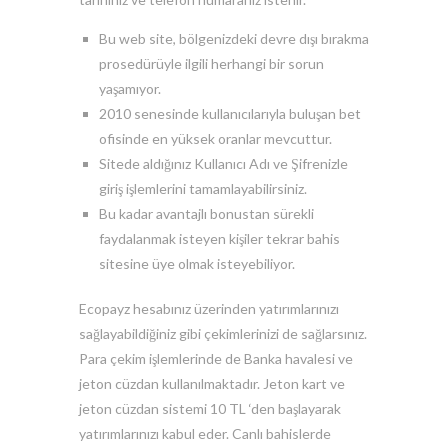
Bu web site, bölgenizdeki devre dışı bırakma
prosedürüyle ilgili herhangi bir sorun
yaşamıyor.
2010 senesinde kullanıcılarıyla buluşan bet
ofisinde en yüksek oranlar mevcuttur.
Sitede aldığınız Kullanıcı Adı ve Şifrenizle
giriş işlemlerini tamamlayabilirsiniz.
Bu kadar avantajlı bonustan sürekli
faydalanmak isteyen kişiler tekrar bahis
sitesine üye olmak isteyebiliyor.
Ecopayz hesabınız üzerinden yatırımlarınızı
sağlayabildiğiniz gibi çekimlerinizi de sağlarsınız.
Para çekim işlemlerinde de Banka havalesi ve
jeton cüzdan kullanılmaktadır. Jeton kart ve
jeton cüzdan sistemi 10 TL ‘den başlayarak
yatırımlarınızı kabul eder. Canlı bahislerde