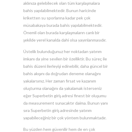
aklınıza gelebilecek olan tüm karşılaşmalara
bahis yapılabilmektedir. Bunun haricinde
kriketten su sporlarına kadar pek çok
müsabakaya burada bahis yapılabilmektedir.
Önemli olan burada karşılaşmaların canlı bir
şekilde yerel kanalda dahi olsa yayınlanmasıdır.
Üstelik bulunduğunuz her noktadan yatırım
imkanı da yine sevilen bir özelliktir. Bu süreç ile
bahis düzeni ilerleyişi edinebilir, daha güncel bir
bahis akışını da doğrudan deneme olanağını
yakalarsınız. Her zaman fırsat ve kazanım
oluşturma olanağını da yakalamak isterseniz
eğer Superbetin giriş adresi finest bir oluşumu
da measurement sunacaktır daima. Bunun yanı
sıra Superbetin giriş adresinde yatırım
yapabileceğiniz bir çok yöntem bulunmaktadır.
Bu yüzden hem güvenilir hem de en çok