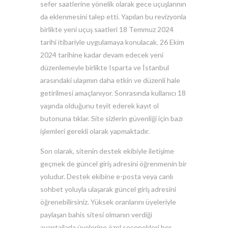
sefer saatlerine yönelik olarak gece uçuşlarının
da eklenmesini talep etti. Yapılan bu revizyonla
birlikte yeni uçuş saatleri 18 Temmuz 2024
tarihi itibariyle uygulamaya konulacak. 26 Ekim
2024 tarihine kadar devam edecek yeni
düzenlemeyle birlikte Isparta ve İstanbul
arasındaki ulaşımın daha etkin ve düzenli hale
getirilmesi amaçlanıyor. Sonrasında kullanıcı 18
yaşında olduğunu teyit ederek kayıt ol
butonuna tıklar. Site sizlerin güvenliği için bazı
işlemleri gerekli olarak yapmaktadır.
Son olarak, sitenin destek ekibiyle iletişime
geçmek de güncel giriş adresini öğrenmenin bir
yoludur. Destek ekibine e-posta veya canlı
sohbet yoluyla ulaşarak güncel giriş adresini
öğrenebilirsiniz. Yüksek oranlarını üyeleriyle
paylaşan bahis sitesi olmanın verdiği
avantajlarla üyelerine özel seçenekleri her