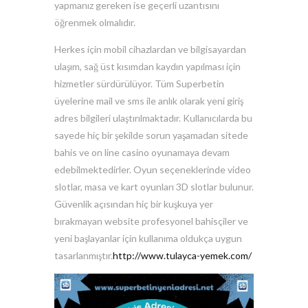
yapmanız gereken ise geçerli uzantısını
öğrenmek olmalıdır.
Herkes için mobil cihazlardan ve bilgisayardan
ulaşım, sağ üst kısımdan kaydın yapılması için
hizmetler sürdürülüyor. Tüm Superbetin
üyelerine mail ve sms ile anlık olarak yeni giriş
adres bilgileri ulaştırılmaktadır. Kullanıcılarda bu
sayede hiç bir şekilde sorun yaşamadan sitede
bahis ve on line casino oyunamaya devam
edebilmektedirler. Oyun seçeneklerinde video
slotlar, masa ve kart oyunları 3D slotlar bulunur.
Güvenlik açısından hiç bir kuşkuya yer
bırakmayan website profesyonel bahisçiler ve
yeni başlayanlar için kullanıma oldukça uygun
tasarlanmıştır.
http://www.tulayca-yemek.com/