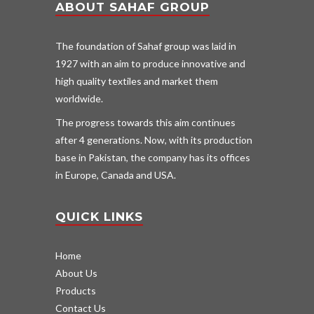
ABOUT SAHAF GROUP
The foundation of Sahaf group was laid in
1927 with an aim to produce innovative and
high quality textiles and market them
worldwide.
The progress towards this aim continues
after 4 generations. Now, with its production
base in Pakistan, the company has its offices
in Europe, Canada and USA.
QUICK LINKS
Home
About Us
Products
Contact Us