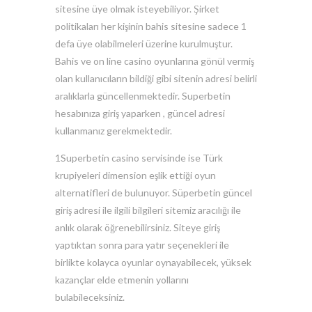
sitesine üye olmak isteyebiliyor. Şirket
politikaları her kişinin bahis sitesine sadece 1
defa üye olabilmeleri üzerine kurulmuştur.
Bahis ve on line casino oyunlarına gönül vermiş
olan kullanıcıların bildiği gibi sitenin adresi belirli
aralıklarla güncellenmektedir. Superbetin
hesabınıza giriş yaparken , güncel adresi
kullanmanız gerekmektedir.
1Superbetin casino servisinde ise Türk
krupiyeleri dimension eşlik ettiği oyun
alternatifleri de bulunuyor. Süperbetin güncel
giriş adresi ile ilgili bilgileri sitemiz aracılığı ile
anlık olarak öğrenebilirsiniz. Siteye giriş
yaptıktan sonra para yatır seçenekleri ile
birlikte kolayca oyunlar oynayabilecek, yüksek
kazançlar elde etmenin yollarını
bulabileceksiniz.