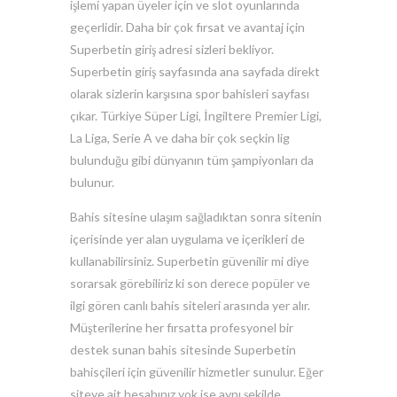
işlemi yapan üyeler için ve slot oyunlarında
geçerlidir. Daha bir çok fırsat ve avantaj için
Superbetin giriş adresi sizleri bekliyor.
Superbetin giriş sayfasında ana sayfada direkt
olarak sizlerin karşısına spor bahisleri sayfası
çıkar. Türkiye Süper Ligi, İngiltere Premier Ligi,
La Liga, Serie A ve daha bir çok seçkin lig
bulunduğu gibi dünyanın tüm şampiyonları da
bulunur.
Bahis sitesine ulaşım sağladıktan sonra sitenin
içerisinde yer alan uygulama ve içerikleri de
kullanabilirsiniz. Superbetin güvenilir mi diye
sorarsak görebiliriz ki son derece popüler ve
ilgi gören canlı bahis siteleri arasında yer alır.
Müşterilerine her fırsatta profesyonel bir
destek sunan bahis sitesinde Superbetin
bahisçileri için güvenilir hizmetler sunulur. Eğer
siteye ait hesabınız yok ise aynı şekilde