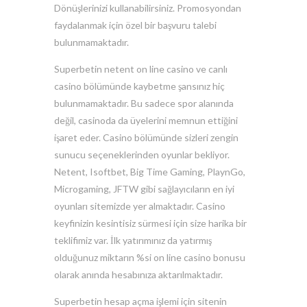
Dönüşlerinizi kullanabilirsiniz. Promosyondan
faydalanmak için özel bir başvuru talebi
bulunmamaktadır.
Superbetin netent on line casino ve canlı
casino bölümünde kaybetme şansınız hiç
bulunmamaktadır. Bu sadece spor alanında
değil, casinoda da üyelerini memnun ettiğini
işaret eder. Casino bölümünde sizleri zengin
sunucu seçeneklerinden oyunlar bekliyor.
Netent, Isoftbet, Big Time Gaming, PlaynGo,
Microgaming, JFTW gibi sağlayıcıların en iyi
oyunları sitemizde yer almaktadır. Casino
keyfinizin kesintisiz sürmesi için size harika bir
teklifimiz var. İlk yatırımınız da yatırmış
olduğunuz miktarın %si on line casino bonusu
olarak anında hesabınıza aktarılmaktadır.
Superbetin hesap açma işlemi için sitenin