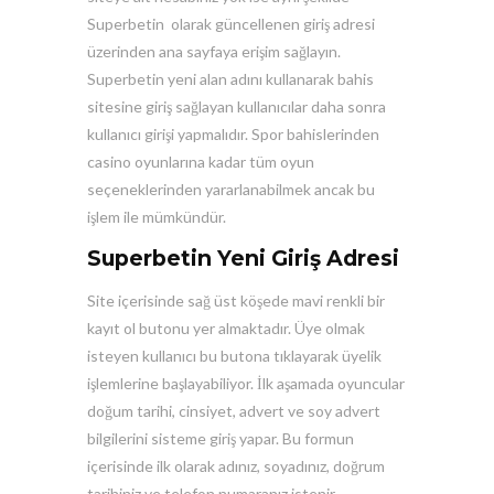
Superbetin olarak güncellenen giriş adresi
üzerinden ana sayfaya erişim sağlayın.
Superbetin yeni alan adını kullanarak bahis
sitesine giriş sağlayan kullanıcılar daha sonra
kullanıcı girişi yapmalıdır. Spor bahislerinden
casino oyunlarına kadar tüm oyun
seçeneklerinden yararlanabilmek ancak bu
işlem ile mümkündür.
Superbetin Yeni Giriş Adresi
Site içerisinde sağ üst köşede mavi renkli bir
kayıt ol butonu yer almaktadır. Üye olmak
isteyen kullanıcı bu butona tıklayarak üyelik
işlemlerine başlayabiliyor. İlk aşamada oyuncular
doğum tarihi, cinsiyet, advert ve soy advert
bilgilerini sisteme giriş yapar. Bu formun
içerisinde ilk olarak adınız, soyadınız, doğrum
tarihiniz ve telefon numaranız istenir.