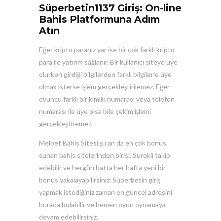
Süperbetin1137 Giriş: On-line
Bahis Platformuna Adım
Atın
Eğer kripto paranız var ise bir çok farklı kripto
para ile yatırım sağlanır. Bir kullanıcı siteye üye
olurken girdiği bilgilerden farklı bilgilerle üye
olmak isterse işlem gerçekleştirilemez. Eğer
oyuncu farklı bir kimlik numarası veya telefon
numarası ile üye olsa bile çekim işlemi
gerçekleştiremez.
Melbet Bahis Sitesi şu an da en çok bonus
sunan bahis sitelerinden birisi. Sürekli takip
edebilir ve hergün hatta her hafta yeni bir
bonus yakalayabilirsiniz. Süperbetin giriş
yapmak istediğiniz zaman en güncel adresini
burada bulabilir ve hemen oyun oynamaya
devam edebilirsiniz.