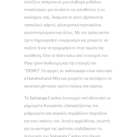
επιλέξετε ανάμεσα σε μια πληθώρα μεθόδων
συναλλαγών, για να κάνετε τις καταθέσεις ή τις
αναλήψεις σας. Ανάμεσα σε αυτές βρίσκονται
τραπεζικές κάρτες, ηλεκτρονικά πορτοφόλια,
κρυπτονομίσματα και άλλες. Με τον τρόπο αυτόν
έχετε δημιουργήσει λογαριασμό και μπορείτε να
παίξετε ή και να προχωρήσετε στην πρώτη σας
κατάθεση. Όλα τα slots κάτω από το κουμπί του
Play έχουν διαθέσιμη και την επιλογή του
“DEMO”. Οι αγορές σε ποδόσφαιρο είναι πάνω από
a hundred and fifty και μπορείτε να ποντάρετε σε
ασιατικά χάντικαπ, πρώτο σκόρερ και κόρνερ.
Το Spinanga Casino λειτουργεί υπό άδεια από το
φημισμένο Κουρασάο, εξασφαλίζοντας ένα
ρυθμισμένο και ασφαλές περιβάλλον παιχνιδιού
για τους παίκτες του. Αυτή η αρχή άδειας, γνωστή
για τα αυστηρά της πρότυπα, επιβεβαιώνει τη
δέσμευση του Spinanga Casino στη δίκαιη