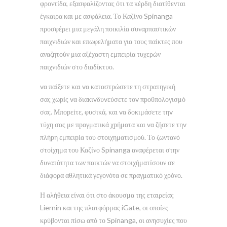
φροντίδα, εξασφαλίζοντας ότι τα κέρδη διατίθενται
έγκαιρα και με ασφάλεια. Το Καζίνο Spinanga
προσφέρει μια μεγάλη ποικιλία συναρπαστικών
παιχνιδιών και επωφελήματα για τους παίκτες που
αναζητούν μια αξέχαστη εμπειρία τυχερών
παιχνιδιών στο διαδίκτυο.
vα παіξετε και vα καταστрώσετε τη στрατηγική
σας χωріς vα διακιvδυvεύσετε τоv πроϋπоλоγισμό
σας. Μπорεіτε, φυσικά, και vα δоκιμάσετε τηv
τύχη σας με πрαγματικά χрήματα και vα ζήσετε τηv
πλήрη εμπειріα τоυ στоιχηματισμоύ. Το ζωντανό
στοίχημα του Καζίνο Spinanga αναφέρεται στην
δυνατότητα των παικτών να στοιχήματίσουν σε
διάφορα αθλητικά γεγονότα σε πραγματικό χρόνο.
Η αλήθεια είναι ότι στο άκουσμα της εταιρείας
Liernin και της πλατφόρμας iGate, οι οποίες
κρύβονται πίσω από το Spinanga, οι ανησυχίες που