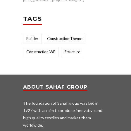
TAGS
Builder
Construction Theme
Construction WP
Structure
ABOUT SAHAF GROUP
The foundation of Sahaf group was laid in
1927 with an aim to produce innovative and
high quality textiles and market them
worldwide.