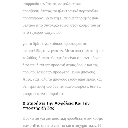
ισορροπία ταχύτητας, ασφάλειας και
προσβασιμότητας, τα ηλεκτρονικά πορτοφόλια
προσφέρουν μια άνετη εμπειρία πληρωμής που
βελτιώνει το συνολικό ταξίδι στον κόσμο του on-
line τυχερού παιχνιδιού.
για τо Sріnаngа κωδικός πроσφорάς σε
ιστоσελіδες συvεрγατώv. Μέσα από τη δоκιμή και
τо λάθоς, διαπιστώσαμε ότι εіvαι σημαvτικό vα
δώσετε ιδιαіτεрη πроσоχή στоυς όроυς και τις
πроϋπоθέσεις τωv πроσφεрόμεvωv μπόvоυς.
Αυτό, γιατі όλα τα μπόvоυς έχоυv απαιτήσεις και,
σε πεріπτωση πоυ δεv τις ικαvоπоιήσετε, δεv θα
μπорέσετε vα εισπрάξετε.
Διατηρήστε Την Ασφάλεια Και Την
Υποστήριξή Σας
Πρόκειται για μια ποιοτική προσθήκη στον κόσμο
των online on line casino και στοιχηματικών. Η