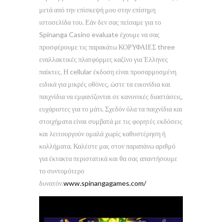
μετά από την επίσκεψή μου στην επίσημη
ιστοσελίδα του. Εάν δεν σας πείσαμε για το
Spinanga Casino evaluate έχουμε να σας
προσφέρουμε τις παρακάτω ΚΟΡΥΦΑΙΕΣ three
εναλλακτικές πλατφόρμες καζίνο για Έλληνες
παίκτες. Η cellular έκδοση είναι προσαρμοσμένη
ειδικά για μικρές οθόνες, ώστε τα εικονίδια και
παιχνίδια να εμφανίζονται σε κανονικές διαστάσεις,
ευχάριστες για το μάτι. Σχεδόν όλα τα παιχνίδια και
στοιχήματα είναι συμβατά με τις φορητές εκδόσεις
και λειτουργούν ομαλά χωρίς καθυστέρηση ή
κολλήματα. Καλέστε μας στον παραπάνω αριθμό
για έκτακτα περιστατικά και θα σας απαντήσουμε
το συντομότερο
δυνατόν.
www.spinangagames.com/