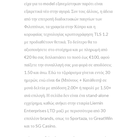
είχα για το model εξανεμίστηκαν παρότι είναι
εξαιρετικά νέο στην αγορά. Συν τοις άλλοις, η άδεια
από την επιτροπή διαδικτυακών παιγνίων των
Φιλιππίνων, τα γραφεία στην Κύπρο και η
κορυφαίας τεχνολογίας κρυπτογράφηση TLS 1.2
με προδιαθέτουν θετικά. Το δεύτερο θα το
αξιοποιήσετε στο στοίχημα και με πληρωμή από
€20 θα σας διπλασιάσει το ποσό έως €100, αφού
παίξετε την συναλλαγή σας μια φορά σε αποδόσεις
1.50 και άνω. Εδώ το τζιράρισμα γίνεται εντός 30
ημερών, ενώ είναι 6x (Μπόνους + Κατάθεση) σε
μονά δελτία με απόδοση 2.00+ ή παρολί με 1.50+
ανά επιλογή. Η σελίδα δεν είναι ένα stand-alone
εγχείρημα, καθώς ανήκει στην εταιρία Liernin
Enterprises LTD μαζί με περισσότερα από 30
επιπλέον brands, οπως το Sportaza, το GreatWin
και το SG Casino.