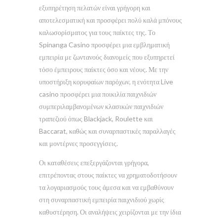
εξυπηρέτηση πελατών είναι γρήγορη και
αποτελεσματική και προσφέρει πολύ καλά μπόνους
καλωσορίσματος για τους παίκτες της. Το
Spinanga Casino προσφέρει μια εμβληματική
εμπειρία με ζωντανούς διανομείς που εξυπηρετεί
τόσο έμπειρους παίκτες όσο και νέους. Με την
υποστήριξη κορυφαίων παρόχων, η ενότητα Live
casino προσφέρει μια ποικιλία παιχνιδιών
συμπεριλαμβανομένων κλασικών παιχνιδιών
τραπεζιού όπως Blackjack, Roulette και
Baccarat, καθώς και συναρπαστικές παραλλαγές
και μοντέρνες προσεγγίσεις.
Οι καταθέσεις επεξεργάζονται γρήγορα,
επιτρέποντας στους παίκτες να χρηματοδοτήσουν
τα λογαριασμούς τους άμεσα και να εμβαθύνουν
στη συναρπαστική εμπειρία παιχνιδιού χωρίς
καθυστέρηση. Οι αναλήψεις χειρίζονται με την ίδια