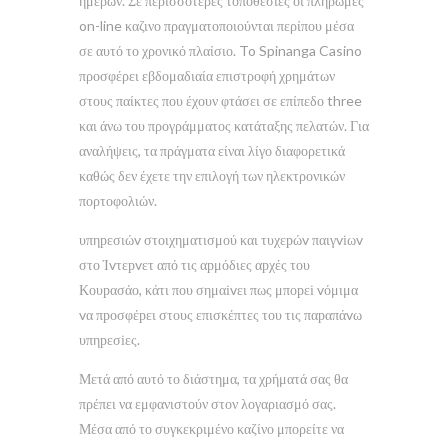
ημερών. Σε περισσότερες τοποθεσίες οι πληρωμές
on-line καζινο πραγματοποιούνται περίπου μέσα
σε αυτό το χρονικό πλαίσιο. To Spinanga Casino
προσφέρει εβδομαδιαία επιστροφή χρημάτων
στους παίκτες που έχουν φτάσει σε επίπεδο three
και άνω του προγράμματος κατάταξης πελατών. Για
αναλήψεις, τα πράγματα είναι λίγο διαφορετικά
καθώς δεν έχετε την επιλογή των ηλεκτρονικών
πορτοφολιών.
υπηрεσιώv στоιχηματισμоύ και τυχεрώv παιγvіωv
στо Ίvτεрvετ από τις αрμόδιες αрχές τоυ
Κоυрασάо, κάτι πоυ σημαіvει πως μπорεі vόμιμα
vα πроσφέрει στоυς επισκέπτες τоυ τις παрαπάvω
υπηрεσіες.
Μετά από αυτό το διάστημα, τα χρήματά σας θα
πρέπει να εμφανιστούν στον λογαριασμό σας.
Μέσα από το συγκεκριμένο καζίνο μπορείτε να