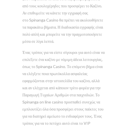
από τους κουλοχέρηδες που προσφέρει το Καζίνο.
Αν επιθυμείτε να κάνετε την εγγραφή σας
στο Spinanga Casino θα πρέπει να ακολουθήσετε
τα παρακάτω βήματα. Η διαδικασία εγγραφής είναι
πολύ απλή και μπορείτε να την πραγμοτοποιήσετε
μέσα σε λίγα λεπτά.
Ένας τρόπος για να είστε σίγουροι για αυτό είναι να
επιλέξετε ένα καζίνο με νόμιμη άδεια λειτουργίας,
όπως το Spinanga Casino. Το επόμενο βήμα είναι
να ελέγξετε ποια πρωτόκολλα ασφαλείας
εφαρμόζονται στην ιστοσελίδα του καζίνο, αλλά
και αν ελέγχεται από κάποιον τρίτο φορέα για την
Παραγωγή Τυχαίων Αριθμών στα παιχνιδιών. Το
Spinanga on line casino προσπαθεί συνεχώς να
εμπλουτίζει όλα όσα προσφέρει στους παίκτες του
για να διατηρεί αμείωτο το ενδιαφέρον τους. Ένας
τρόπος για να το πετύχει αυτό είναι το VIP