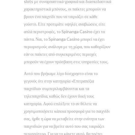
slots με συναρπαστικά γραφικά και διασκεδαστικά
χαρακτηριστικά μπόνους, οι παίκτες μπορούν να
βρουν ένα παιχνίδι που να ταιριάζει σε κάθε
γούστο. Είτε προτιμάτε υψηλές αναβιώσεις είτε
απλά περιστροφές, το Spinanga Casino έχει τα
πάντα. Ναι, το Spinanga Casino μπορεί να έχει
περιορισμούς ανάλογα με τη χώρα, που καθορίζουν
εάν οι παίκτες από συγκεκριμένες περιοχές
μπορούν να έχουν πρόσβαση στις υπηρεσίες τους.
Αυτό που βρήκαμε λίγο δύσχρηστο είναι το
γεγονός ότι στην κατηγορία «Επιτραπέζια
παιχνίδια» συμπεριλαμβάνονται και τα
τηλεπαιχνίδια, καθώς δεν έχουν δική τους
κατηγορία. Αφού επιλέξετε το αν θέλετε να
χρησιμοποιήσετε κάποια προσφορά για το παιχνίδι
σας, ήρθε η ώρα να μεταβείτε στην ενότητα των
παιχνιδιών για να βρείτε αυτό που σας ταιριάζει
περισσότερο. Για να το κάνετε αυτό, θα πρέπει