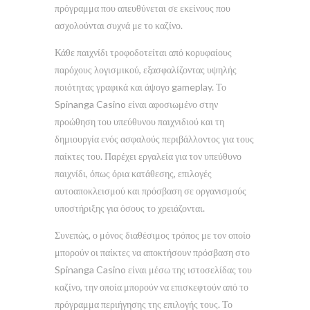
πρόγραμμα που απευθύνεται σε εκείνους που
ασχολούνται συχνά με το καζίνο.
Κάθε παιχνίδι τροφοδοτείται από κορυφαίους
παρόχους λογισμικού, εξασφαλίζοντας υψηλής
ποιότητας γραφικά και άψογο gameplay. Το
Spinanga Casino είναι αφοσιωμένο στην
προώθηση του υπεύθυνου παιχνιδιού και τη
δημιουργία ενός ασφαλούς περιβάλλοντος για τους
παίκτες του. Παρέχει εργαλεία για τον υπεύθυνο
παιχνίδι, όπως όρια κατάθεσης, επιλογές
αυτοαποκλεισμού και πρόσβαση σε οργανισμούς
υποστήριξης για όσους το χρειάζονται.
Συνεπώς, ο μόνος διαθέσιμος τρόπος με τον οποίο
μπορούν οι παίκτες να αποκτήσουν πρόσβαση στο
Spinanga Casino είναι μέσω της ιστοσελίδας του
καζίνο, την οποία μπορούν να επισκεφτούν από το
πρόγραμμα περιήγησης της επιλογής τους. Το