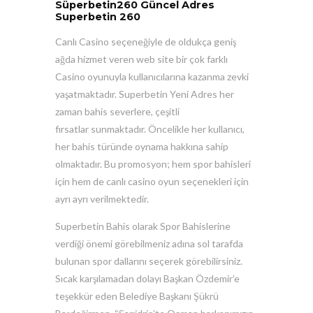
Süperbetin260 Güncel Adres
Superbetin 260
Canlı Casino seçeneğiyle de oldukça geniş
ağda hizmet veren web site bir çok farklı
Casino oyunuyla kullanıcılarına kazanma zevki
yaşatmaktadır. Superbetin Yeni Adres her
zaman bahis severlere, çeşitli
fırsatlar sunmaktadır. Öncelikle her kullanıcı,
her bahis türünde oynama hakkına sahip
olmaktadır. Bu promosyon; hem spor bahisleri
için hem de canlı casino oyun seçenekleri için
ayrı ayrı verilmektedir.
Superbetin Bahis olarak Spor Bahislerine
verdiği önemi görebilmeniz adına sol tarafda
bulunan spor dallarını seçerek görebilirsiniz.
Sıcak karşılamadan dolayı Başkan Özdemir’e
teşekkür eden Belediye Başkanı Şükrü