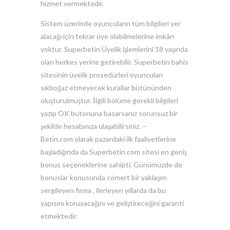
hizmet vermektedir.
Sistem üzerinde oyuncuların tüm bilgileri yer
alacağı için tekrar üye olabilmelerine imkân
yoktur. Superbetin Üyelik işlemlerini 18 yaşında
olan herkes yerine getirebilir. Superbetin bahis
sitesinin üyelik prosedürleri oyuncuları
sıkboğaz etmeyecek kurallar bütününden
oluşturulmuştur. İlgili bölüme gerekli bilgileri
yazıp OK butonuna basarsanız sorunsuz bir
şekilde hesabınıza ulaşabilirsiniz. –
Betin.com olarak pazardaki ilk faaliyetlerine
başladığında da Superbetin.com sitesi en geniş
bonus seçeneklerine sahipti. Günümüzde de
bonuslar konusunda cömert bir yaklaşım
sergileyen firma , ilerleyen yıllarda da bu
yapısını koruyacağını ve geliştireceğini garanti
etmektedir.