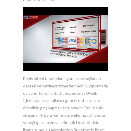
Bahis sitesi tarafından oyunculara sağlanan
destek ve yardımcı hizmetler mobil uygulamada
da yerini korumaktadır. Superbetin Üyelik
İşlemi yapacak kullanıcı güncel net sitesine
öncelikle giriş yapmak zorundadır. Canlı bahis
sitesinin ilk para yatırma işlemleriniz için bonus
verdiği gözlemleniyor. Birleşik Devletlerinin
lisans sunduğu adreslerden Superbetin ile on-