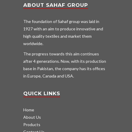
ABOUT SAHAF GROUP
The foundation of Sahaf group was laid in
1927 with an aim to produce innovative and
high quality textiles and market them
worldwide.
The progress towards this aim continues
after 4 generations. Now, with its production
base in Pakistan, the company has its offices
in Europe, Canada and USA.
QUICK LINKS
Home
About Us
Products
Contact Us