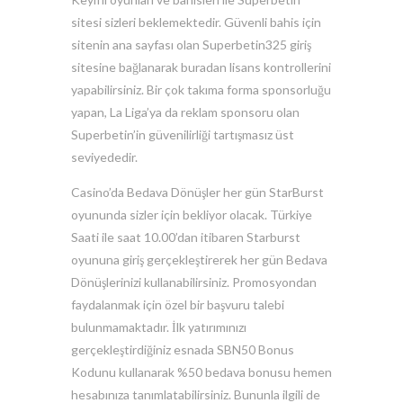
sitesi sizleri beklemektedir. Güvenli bahis için
sitenin ana sayfası olan Superbetin325 giriş
sitesine bağlanarak buradan lisans kontrollerini
yapabilirsiniz. Bir çok takıma forma sponsorluğu
yapan, La Liga’ya da reklam sponsoru olan
Superbetin’in güvenilirliği tartışmasız üst
seviyededir.
Casino’da Bedava Dönüşler her gün StarBurst
oyununda sizler için bekliyor olacak. Türkiye
Saati ile saat 10.00’dan itibaren Starburst
oyununa giriş gerçekleştirerek her gün Bedava
Dönüşlerinizi kullanabilirsiniz. Promosyondan
faydalanmak için özel bir başvuru talebi
bulunmamaktadır. İlk yatırımınızı
gerçekleştirdiğiniz esnada SBN50 Bonus
Kodunu kullanarak %50 bedava bonusu hemen
hesabınıza tanımlatabilirsiniz. Bununla ilgili de