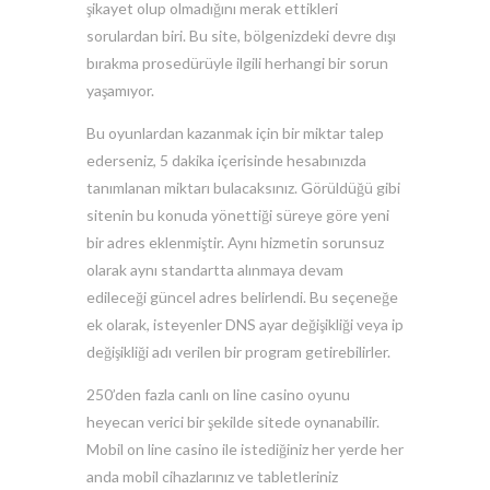
şikayet olup olmadığını merak ettikleri
sorulardan biri. Bu site, bölgenizdeki devre dışı
bırakma prosedürüyle ilgili herhangi bir sorun
yaşamıyor.
Bu oyunlardan kazanmak için bir miktar talep
ederseniz, 5 dakika içerisinde hesabınızda
tanımlanan miktarı bulacaksınız. Görüldüğü gibi
sitenin bu konuda yönettiği süreye göre yeni
bir adres eklenmiştir. Aynı hizmetin sorunsuz
olarak aynı standartta alınmaya devam
edileceği güncel adres belirlendi. Bu seçeneğe
ek olarak, isteyenler DNS ayar değişikliği veya ip
değişikliği adı verilen bir program getirebilirler.
250’den fazla canlı on line casino oyunu
heyecan verici bir şekilde sitede oynanabilir.
Mobil on line casino ile istediğiniz her yerde her
anda mobil cihazlarınız ve tabletleriniz