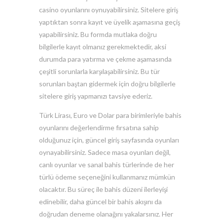
casino oyunlarını oynuyabilirsiniz. Sitelere giriş
yaptıktan sonra kayıt ve üyelik aşamasına geçiş
yapabilirsiniz. Bu formda mutlaka doğru
bilgilerle kayıt olmanız gerekmektedir, aksi
durumda para yatırma ve çekme aşamasında
çeşitli sorunlarla karşılaşabilirsiniz. Bu tür
sorunları baştan gidermek için doğru bilgilerle
sitelere giriş yapmanızı tavsiye ederiz.
Türk Lirası, Euro ve Dolar para birimleriyle bahis
oyunlarını değerlendirme fırsatına sahip
olduğunuz için, güncel giriş sayfasında oyunları
oynayabilirsiniz. Sadece masa oyunları değil,
canlı oyunlar ve sanal bahis türlerinde de her
türlü ödeme seçeneğini kullanmanız mümkün
olacaktır. Bu süreç ile bahis düzeni ilerleyişi
edinebilir, daha güncel bir bahis akışını da
doğrudan deneme olanağını yakalarsınız. Her