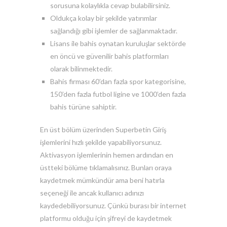
sorusuna kolaylıkla cevap bulabilirsiniz.
Oldukça kolay bir şekilde yatırımlar
sağlandığı gibi işlemler de sağlanmaktadır.
Lisans ile bahis oynatan kuruluşlar sektörde
en öncü ve güvenilir bahis platformları
olarak bilinmektedir.
Bahis firması 60’dan fazla spor kategorisine,
150’den fazla futbol ligine ve 1000’den fazla
bahis türüne sahiptir.
En üst bölüm üzerinden Superbetin Giriş
işlemlerini hızlı şekilde yapabiliyorsunuz.
Aktivasyon işlemlerinin hemen ardından en
üstteki bölüme tıklamalısınız. Bunları oraya
kaydetmek mümkündür ama beni hatırla
seçeneği ile ancak kullanıcı adınızı
kaydedebiliyorsunuz. Çünkü burası bir internet
platformu olduğu için şifreyi de kaydetmek