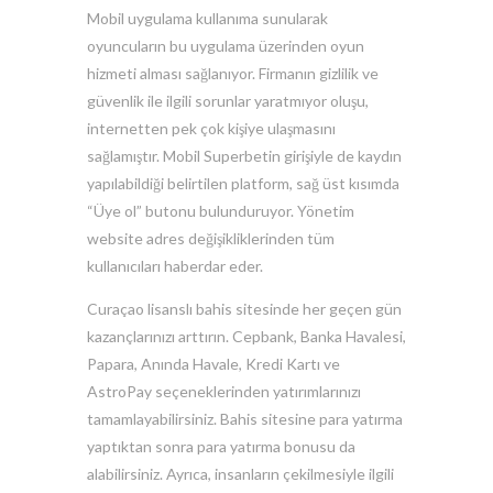
Mobil uygulama kullanıma sunularak
oyuncuların bu uygulama üzerinden oyun
hizmeti alması sağlanıyor. Firmanın gizlilik ve
güvenlik ile ilgili sorunlar yaratmıyor oluşu,
internetten pek çok kişiye ulaşmasını
sağlamıştır. Mobil Superbetin girişiyle de kaydın
yapılabildiği belirtilen platform, sağ üst kısımda
“Üye ol” butonu bulunduruyor. Yönetim
website adres değişikliklerinden tüm
kullanıcıları haberdar eder.
Curaçao lisanslı bahis sitesinde her geçen gün
kazançlarınızı arttırın. Cepbank, Banka Havalesi,
Papara, Anında Havale, Kredi Kartı ve
AstroPay seçeneklerinden yatırımlarınızı
tamamlayabilirsiniz. Bahis sitesine para yatırma
yaptıktan sonra para yatırma bonusu da
alabilirsiniz. Ayrıca, insanların çekilmesiyle ilgili