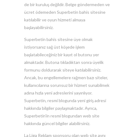
de bir kuruluş değildir. Belge göndermeden ve
ücret ödemeden Superbetin bahis sitesine
katılabilir ve oyun hizmeti almaya
başlayabilirsiniz.
Superbetin bahis sitesine üye olmak
istiyorsanız sağ üst köşede işlem
başlatabileceğiniz bir kayıt ol butonu yer
almaktadır. Butona tıkladıktan sonra üyelik
formunu doldurarak siteye katılabilirsiniz.
Ancak, bu engellemelere rağmen bazı siteler,
kullanıcılarına sorunsuz bir hizmet sunabilmek
adına hızla yeni adreslerini yayınlıyor.
Superbetin, resmi blogunda yeni giriş adresi
hakkında bilgiler paylaşmaktadır. Ayrıca,
Superbetin’in resmi blogundan web site
hakkında güncel bilgiler alabilirsiniz.
La Liga Reklam sponsoru olan web site aynı