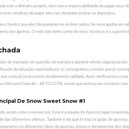
dade com o dinheiro proprio, eles tem a responsabilidade de pagar seus cl
o tiver condicao de pagar eles nao deveriam aceitar os depositos.
eus fundos que eles bloqueiaram no on line casino. Se voce ganha um val
mento dos ganhos. O web site deles sofre de erros tecnicos e o suporte 
echada
ador do mercado em questão de maneira a garantir whole segurança nas
ficação da situação reportada por si, conseguimos concluir que já conse
sua conta já se encontra devidamente validada. Após verificarmos a su
osso Mercado Francês – BETCLIC.FR, sendo que entrou em contacto com
incipal De Snow Sweet Snow #1
de, assim como o money out. Esta é a equipa do Aposta Legal, responsáv
ão das diferentes ofertas. Também é ela que te traz os guias de apostas
omparamos os diferentes tipos de apostas, bónus e ferramentas dos sit