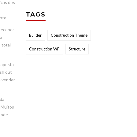
icas dos
TAGS
nto.
 receber
Builder
Construction Theme
 o
 total
Construction WP
Structure
 aposta
ash out
e vender
 da
. Muitos
 pode