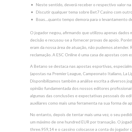
Neste sentido, deverá receber o respectivo valor na 
Discutir qualquer tema sobre Bet7 Casino com outros
Boas…quanto tempo demora para o levantamento de d
O jogador negou, afirmando que utilizou apenas dados m
decisão e recusou-se a fornecer provas de apoio. Porém
eram da nossa área de atuação, não pudemos atender.
reclamação. A ESC Online é uma casa de apostas com e
A Betano se destaca nas apostas esportivas, especial
(apostas na Premier League, Campeonato Italiano, La Liga
Disponibilizamos também a análise escrita a diversos j
opinião fundamentada dos nossos editores profissionais
algumas das conclusões e expectativas pessoais do edito
auxiliares como mais uma ferramenta na sua forma de ap
No entanto, depois de tentar mais uma vez, o seu pedid
um máximo de one hundred EUR por transação. O jogado
three.959,14 e o cassino colocasse a conta do jogador 