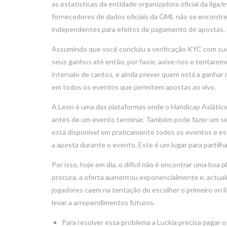
as estatísticas da entidade organizadora oficial da lig
fornecedores de dados oficiais da GML não se encontrem
independentes para efeitos de pagamento de apostas. D
Assumindo que você concluiu a verificação KYC com suc
seus ganhos até então, por favor, avise-nos e tentarem
intervalo de cantos, e ainda prever quem está a ganhar 
em todos os eventos que permitem apostas ao vivo.
A Leon é uma das plataformas onde o Handicap Asiàtico
antes de um evento terminar. Também pode fazer um seg
está disponível em praticamente todos os eventos e este
a aposta durante o evento. Este é um lugar para partilh
Por isso, hoje em dia, o difícil não é encontrar uma boa
procura, a oferta aumentou exponencialmente e, actua
jogadores caem na tentação de escolher o primeiro on l
levar a arrependimentos futuros.
Para resolver essa problema a Luckia precisa pagar 