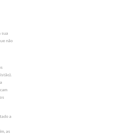
a sua
que não
us
istão).
 a
icam
tos
itado a
im, as