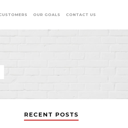
CUSTOMERS
OUR GOALS
CONTACT US
RECENT POSTS