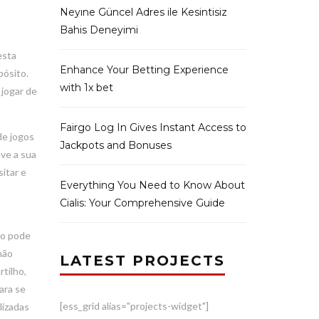
Neyıne Güncel Adres ile Kesintisiz
Bahis Deneyimi
esta
Enhance Your Betting Experience
pósito.
with 1x bet
 jogar de
Fairgo Log In Gives Instant Access to
de jogos
Jackpots and Bonuses
eve a sua
itar e
Everything You Need to Know About
Cialis: Your Comprehensive Guide
so pode
não
LATEST PROJECTS
tilho,
ara se
[ess_grid alias="projects-widget"]
lizadas