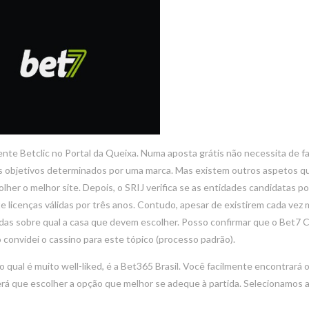
te Betclic no Portal da Queixa. Numa aposta grátis não necessita de f
ns objetivos determinados por uma marca. Mas existem outros aspetos q
her o melhor site. Depois, o SRIJ verifica se as entidades candidatas 
te licenças válidas por três anos. Contudo, apesar de existirem cada vez 
as sobre qual a casa que devem escolher. Posso confirmar que o Bet7 C
onvidei o cassino para este tópico (processo padrão).
qual é muito well-liked, é a Bet365 Brasil. Você facilmente encontrará 
 terá que escolher a opção que melhor se adeque à partida. Selecionamos