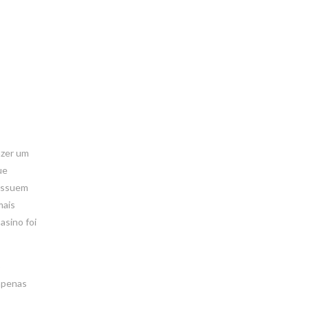
azer um
ue
possuem
mais
asino foi
o
 apenas