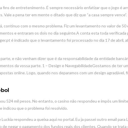
fins de entretenimento. É sempre necessário enfatizar que o jogo é arr
as. Vale a pena ter em mente o ditado que diz que “a casa sempre vence”.
á, continuo com o mesmo problema. Fiz um levantamento no valor de 50 
ementos e entraram os dois no dia seguinte.A conta esta toda verificada p
er.pt é indicado que o levantamento foi processado no dia 17 de abril, al
 parte, e não venham dizer que é da responsabilidade da entidade bancár
mentos da vossa parte. 1 – Design e NavegabilidadeGostamos de ter u
postas online. Logo, quando nos deparamos com um design agradável, 
ebol
hou 524 mil pesos. No entanto, o casino não respondeu e impôs um limit
 indicou que o problema foi resolvido.
uckia respondeu a queixa aqui no portal. Eu ja passei outro email para L
to de negar o pagamento dos fundos reais dos clientes. Quando se trata