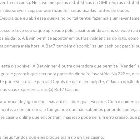
a/evento em causa. No caso em que as estatísticas da GML e/ou as estatíst
 disponíveis seja por que razão for, serão usadas fontes de dados
epois que eu abri essa queixa no portal tentei fazer mais um levantame
esso e teve seu saque aprovado pelo cassino, ainda assim, se você não
os ajudá-lo. A Bwin permite apostar em outras incidências do jogo, como
na primeira meia hora. A Bet7 também disponibiliza um cash out parcial ou
 está disponível. A Betwinner é outra operadora que permite “Vender” a
uro e garantir que recupera parte do dinheiro investido. Na 22Bet, o c
 pode ser total e parcial. Depois de dar o seu palpite, é dada a opção d
ar as suas experiências no(a) Bet7 Casino.
 plataforma de jogo online, mas antes saber qual escolher. Com o aumento
lmente, a concorrência é tão grande que não sabemos por onde começar
ine casino online que encontram, mas isso pode ser um erro crasso, que
os meus fundos que eles bloqueiaram no on line casino.