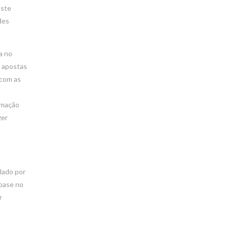
este
des
a no
e apostas
 com as
amação
zer
lado por
 base no
r